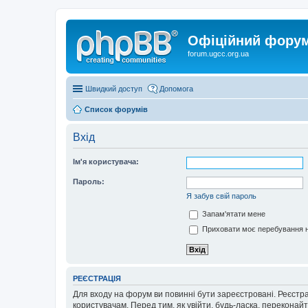
Офіційний форум 
forum.ugcc.org.ua
Швидкий доступ
Допомога
Список форумів
Вхід
Ім'я користувача:
Пароль:
Я забув свій пароль
Запам'ятати мене
Приховати моє перебування н
РЕЄСТРАЦІЯ
Для входу на форум ви повинні бути зареєстровані. Реєстр
користувачам. Перед тим, як увійти, будь-ласка, перекона