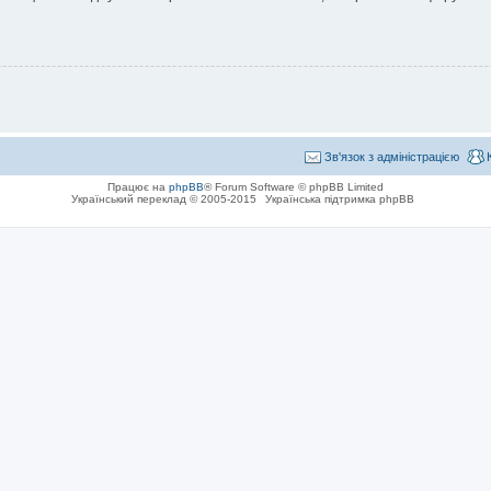
Зв'язок з адміністрацією
Працює на
phpBB
® Forum Software © phpBB Limited
Український переклад © 2005-2015
Українська підтримка phpBB