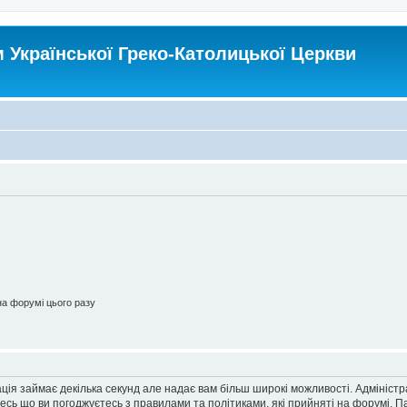
Української Греко-Католицької Церкви
а форумі цього разу
ація займає декілька секунд але надає вам більш широкі можливості. Адмініст
йтесь що ви погоджуєтесь з правилами та політиками, які прийняті на форумі.