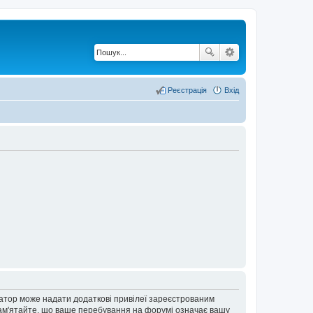
Реєстрація
Вхід
ратор може надати додаткові привілеї зареєстрованим
 Пам'ятайте, що ваше перебування на форумі означає вашу