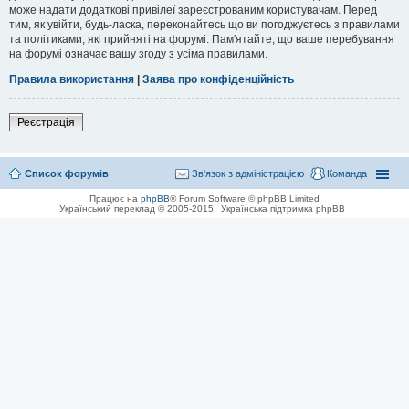
може надати додаткові привілеї зареєстрованим користувачам. Перед
тим, як увійти, будь-ласка, переконайтесь що ви погоджуєтесь з правилами
та політиками, які прийняті на форумі. Пам'ятайте, що ваше перебування
на форумі означає вашу згоду з усіма правилами.
Правила використання
|
Заява про конфіденційність
Реєстрація
Список форумів
Зв'язок з адміністрацією
Команда
Працює на
phpBB
® Forum Software © phpBB Limited
Український переклад © 2005-2015
Українська підтримка phpBB