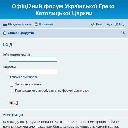
Офіційний форум Української Греко-
Католицької Церкви
Швидкий доступ
Допомога
Реєстрація
Вхід
Список форумів
ош
Вхід
ук
Ім'я користувача:
Пароль:
Я забув свій пароль
Запам'ятати мене
Приховати моє перебування на форумі цього разу
РЕЄСТРАЦІЯ
Для входу на форум ви повинні бути зареєстровані. Реєстрація займає
декілька секунд але надає вам більш широкі можливості. Адміністратор