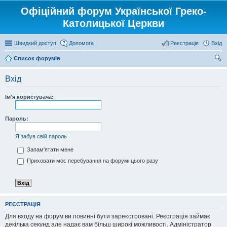
Офіційний форум Української Греко-
Католицької Церкви
Швидкий доступ
Допомога
Реєстрація
Вхід
Список форумів
ош
Вхід
ук
Ім'я користувача:
Пароль:
Я забув свій пароль
Запам'ятати мене
Приховати моє перебування на форумі цього разу
РЕЄСТРАЦІЯ
Для входу на форум ви повинні бути зареєстровані. Реєстрація займає
декілька секунд але надає вам більш широкі можливості. Адміністратор