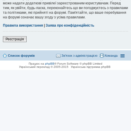
може надати додаткові привілеї зареєстрованим користувачам. Перед
тим, як увійти, будь-ласка, переконайтесь що ви погоджуєтесь з правилами
та політиками, які прийняті на форумі. Пам'ятайте, що ваше перебування
на форумі означає вашу згоду з усіма правилами.
Правила використання
|
Заява про конфіденційність
Реєстрація
Список форумів
Зв'язок з адміністрацією
Команда
Працює на
phpBB
® Forum Software © phpBB Limited
Український переклад © 2005-2015
Українська підтримка phpBB