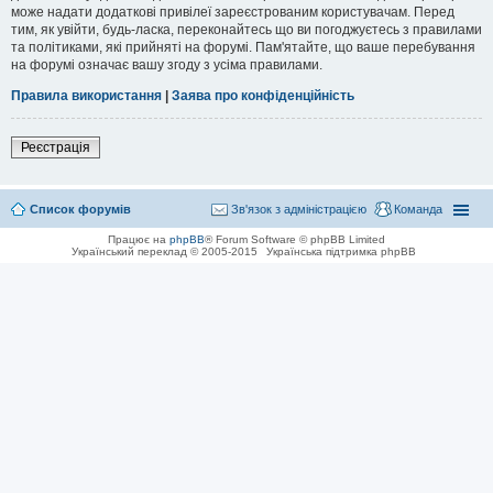
може надати додаткові привілеї зареєстрованим користувачам. Перед
тим, як увійти, будь-ласка, переконайтесь що ви погоджуєтесь з правилами
та політиками, які прийняті на форумі. Пам'ятайте, що ваше перебування
на форумі означає вашу згоду з усіма правилами.
Правила використання
|
Заява про конфіденційність
Реєстрація
Список форумів
Зв'язок з адміністрацією
Команда
Працює на
phpBB
® Forum Software © phpBB Limited
Український переклад © 2005-2015
Українська підтримка phpBB