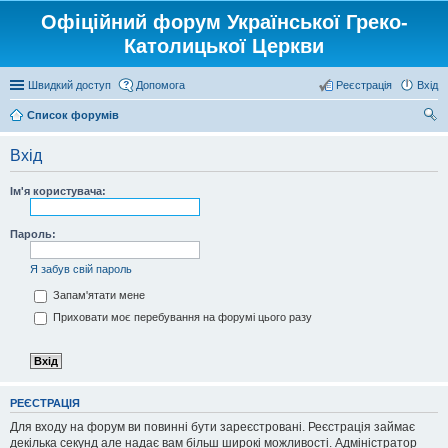
Офіційний форум Української Греко-
Католицької Церкви
Швидкий доступ
Допомога
Реєстрація
Вхід
Список форумів
ош
Вхід
ук
Ім'я користувача:
Пароль:
Я забув свій пароль
Запам'ятати мене
Приховати моє перебування на форумі цього разу
РЕЄСТРАЦІЯ
Для входу на форум ви повинні бути зареєстровані. Реєстрація займає
декілька секунд але надає вам більш широкі можливості. Адміністратор