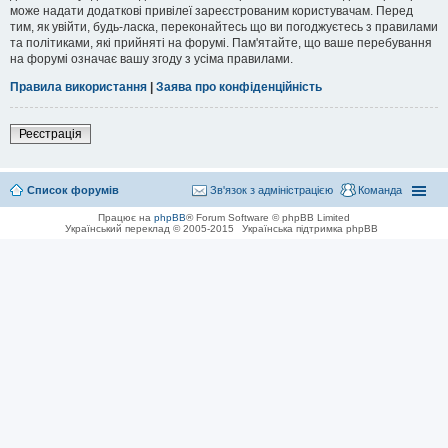
може надати додаткові привілеї зареєстрованим користувачам. Перед
тим, як увійти, будь-ласка, переконайтесь що ви погоджуєтесь з правилами
та політиками, які прийняті на форумі. Пам'ятайте, що ваше перебування
на форумі означає вашу згоду з усіма правилами.
Правила використання
|
Заява про конфіденційність
Реєстрація
Список форумів
Зв'язок з адміністрацією
Команда
Працює на
phpBB
® Forum Software © phpBB Limited
Український переклад © 2005-2015
Українська підтримка phpBB