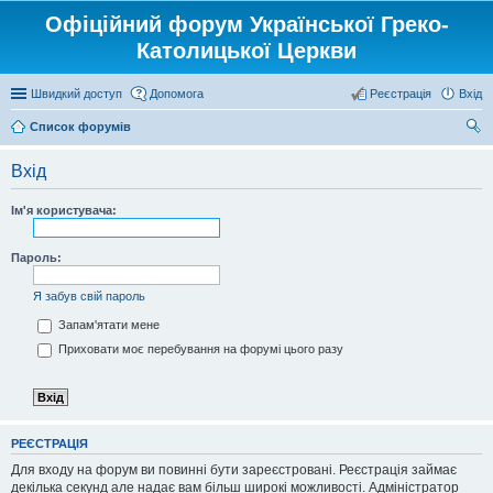
Офіційний форум Української Греко-
Католицької Церкви
Швидкий доступ
Допомога
Реєстрація
Вхід
Список форумів
ош
Вхід
ук
Ім'я користувача:
Пароль:
Я забув свій пароль
Запам'ятати мене
Приховати моє перебування на форумі цього разу
РЕЄСТРАЦІЯ
Для входу на форум ви повинні бути зареєстровані. Реєстрація займає
декілька секунд але надає вам більш широкі можливості. Адміністратор