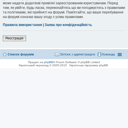
може надати додаткові привілеї зареєстрованим користувачам. Перед
тим, як увійти, будь-ласка, переконайтесь що ви погоджуєтесь з правилами
та політиками, які прийняті на форумі. Пам'ятайте, що ваше перебування
на форумі означає вашу згоду з усіма правилами.
Правила використання
|
Заява про конфіденційність
Реєстрація
Список форумів
Зв'язок з адміністрацією
Команда
Працює на
phpBB
® Forum Software © phpBB Limited
Український переклад © 2005-2015
Українська підтримка phpBB