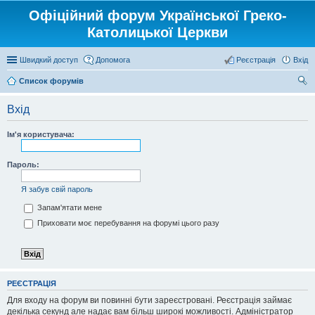
Офіційний форум Української Греко-
Католицької Церкви
Швидкий доступ
Допомога
Реєстрація
Вхід
Список форумів
ош
Вхід
ук
Ім'я користувача:
Пароль:
Я забув свій пароль
Запам'ятати мене
Приховати моє перебування на форумі цього разу
РЕЄСТРАЦІЯ
Для входу на форум ви повинні бути зареєстровані. Реєстрація займає
декілька секунд але надає вам більш широкі можливості. Адміністратор