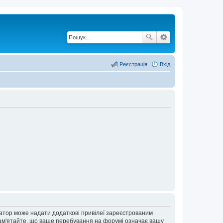
Реєстрація
Вхід
ратор може надати додаткові привілеї зареєстрованим
 Пам'ятайте, що ваше перебування на форумі означає вашу