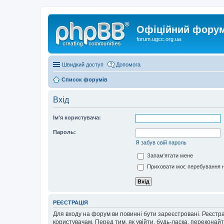
Офіційний форум 
forum.ugcc.org.ua
Швидкий доступ
Допомога
Список форумів
Вхід
Ім'я користувача:
Пароль:
Я забув свій пароль
Запам'ятати мене
Приховати моє перебування н
РЕЄСТРАЦІЯ
Для входу на форум ви повинні бути зареєстровані. Реєстр
користувачам. Перед тим, як увійти, будь-ласка, перекона