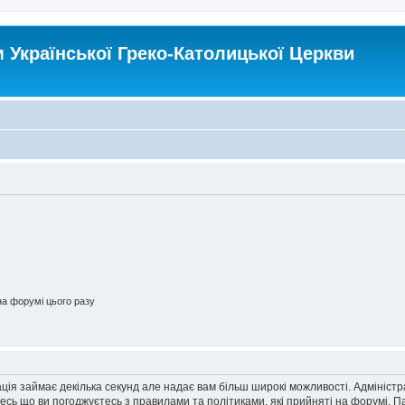
Української Греко-Католицької Церкви
а форумі цього разу
ація займає декілька секунд але надає вам більш широкі можливості. Адмініст
йтесь що ви погоджуєтесь з правилами та політиками, які прийняті на форумі.