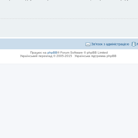
Зв'язок з адміністрацією
Працює на
phpBB
® Forum Software © phpBB Limited
Український переклад © 2005-2015
Українська підтримка phpBB