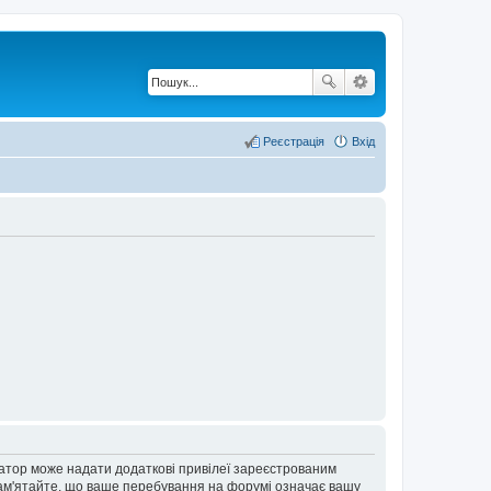
Реєстрація
Вхід
ратор може надати додаткові привілеї зареєстрованим
 Пам'ятайте, що ваше перебування на форумі означає вашу