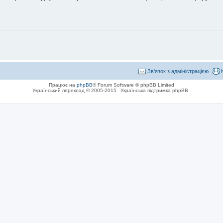
Зв'язок з адміністрацією
Працює на
phpBB
® Forum Software © phpBB Limited
Український переклад © 2005-2015
Українська підтримка phpBB