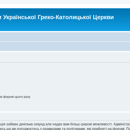
Української Греко-Католицької Церкви
а форумі цього разу
ація займає декілька секунд але надає вам більш широкі можливості. Адмініст
йтесь що ви погоджуєтесь з правилами та політиками, які прийняті на форумі.