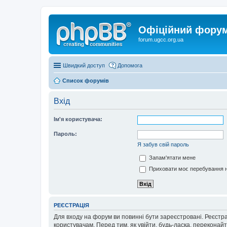
Офіційний форум 
forum.ugcc.org.ua
Швидкий доступ
Допомога
Список форумів
Вхід
Ім'я користувача:
Пароль:
Я забув свій пароль
Запам'ятати мене
Приховати моє перебування н
РЕЄСТРАЦІЯ
Для входу на форум ви повинні бути зареєстровані. Реєстр
користувачам. Перед тим, як увійти, будь-ласка, перекона