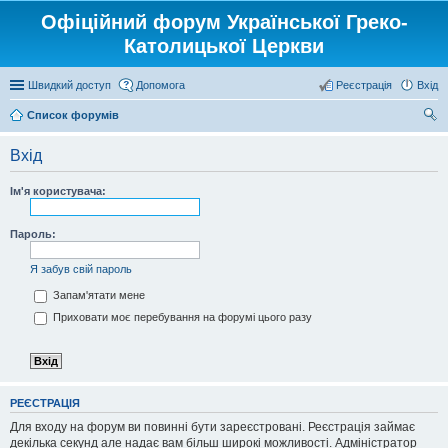
Офіційний форум Української Греко-
Католицької Церкви
Швидкий доступ
Допомога
Реєстрація
Вхід
Список форумів
ош
Вхід
ук
Ім'я користувача:
Пароль:
Я забув свій пароль
Запам'ятати мене
Приховати моє перебування на форумі цього разу
РЕЄСТРАЦІЯ
Для входу на форум ви повинні бути зареєстровані. Реєстрація займає
декілька секунд але надає вам більш широкі можливості. Адміністратор