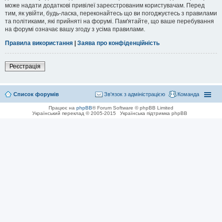
може надати додаткові привілеї зареєстрованим користувачам. Перед
тим, як увійти, будь-ласка, переконайтесь що ви погоджуєтесь з правилами
та політиками, які прийняті на форумі. Пам'ятайте, що ваше перебування
на форумі означає вашу згоду з усіма правилами.
Правила використання
|
Заява про конфіденційність
Реєстрація
Список форумів
Зв'язок з адміністрацією
Команда
Працює на
phpBB
® Forum Software © phpBB Limited
Український переклад © 2005-2015
Українська підтримка phpBB