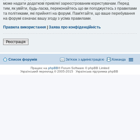
може надати додаткові привілеї зареєстрованим користувачам. Перед
тим, як увійти, будь-ласка, переконайтесь що ви погоджуєтесь з правилами
та політиками, які прийняті на форумі. Пам'ятайте, що ваше перебування
на форумі означає вашу згоду з усіма правилами.
Правила використання
|
Заява про конфіденційність
Реєстрація
Список форумів
Зв'язок з адміністрацією
Команда
Працює на
phpBB
® Forum Software © phpBB Limited
Український переклад © 2005-2015
Українська підтримка phpBB