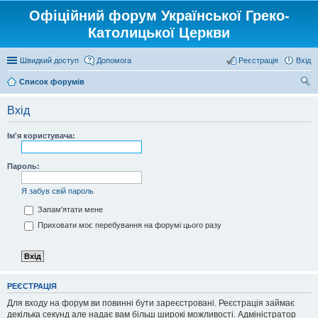
Офіційний форум Української Греко-
Католицької Церкви
Швидкий доступ
Допомога
Реєстрація
Вхід
Список форумів
ош
Вхід
ук
Ім'я користувача:
Пароль:
Я забув свій пароль
Запам'ятати мене
Приховати моє перебування на форумі цього разу
РЕЄСТРАЦІЯ
Для входу на форум ви повинні бути зареєстровані. Реєстрація займає
декілька секунд але надає вам більш широкі можливості. Адміністратор