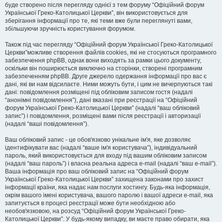
буде створено після перегляду однієї з тем форуму “Офіційний форум
Української Греко-Католицької Церкви”, він використовується для
зберігання інформації про те, які теми вже були переглянуті вами,
збільшуючи зручність користування форумом.
Також під час перегляду “Офіційний форум Української Греко-Католицької
Церкви”можливе створення файлів cookies, які не стосуються програмного
забезпечення phpBB, однак вони виходять за рамки цього документу,
оскільки він поширюється виключно на сторінки, створені програмним
забезпеченням phpBB. Друге джерело одержання інформації про вас є
дані, які ви нам відсилаєте. Ними можуть бути, і цим не вичерпуються такі
дані: повідомлення розміщені під обліковим записом гостя (надалі
“анонімні повідомлення”), дані вказані при реєстрації на “Офіційний
форум Української Греко-Католицької Церкви” (надалі “ваш обліковий
запис”) і повідомлення, розміщені вами після реєстрації і авторизації
(надалі “ваші повідомлення”).
Ваш обліковий запис - це обов'язково унікальне ім'я, яке дозволяє
ідентифікувати вас (надалі “ваше ім'я користувача”), індивідуальний
пароль, який використовується для входу під вашим обліковим записом
(надалі “ваш пароль”) і власна реальна адреса e-mail (надалі “ваш e-mail”).
Ваша інформація про ваш обліковий запис на “Офіційний форум
Української Греко-Католицької Церкви” захищена законами про захист
інформації країни, яка надає нам послуги хостингу. Будь-яка інформація,
окрім вашого імені користувача, вашого паролю і вашої адреси e-mail, яка
запитується в процесі реєстрації може бути необхідною або
необов'язковою, на розсуд “Офіційний форум Української Греко-
Католицької Церкви”. У будь-якому випадку, ви маєте право обирати, яка