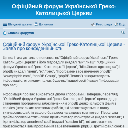
Офіційний форум Української Греко-
Католицької Церкви
Швидкий доступ
Допомога
Реєстрація
Вхід
Список форумів
ош
Офіційний форум Української Греко-Католицької Церкви -
ук
Заява про конфіденційність
Ця політика детально пояснює, як “Офіційний форум Української Греко-
Католицької Церкви” і його підрозділи (надалі “ми”, “наш”, “Офіційний
форум Української Греко-Католицької Церкви”, “http://forum.ugcc.org.ua”) і
phpBB (надалі “вони”, “їх”, “їхнє”, “Програмне забезпечення phpBB”,
“www.phpbb.com”, “phpBB Group”, “phpBB Teams”) використовують
інформацію, отриману під час будь-якої вашої сесії (надалі “інформація
про вас”).
Інформація про вас збирається двома способами. Поперше, перегляд
“Офіційний форум Української Греко-Католицької Церкви” призведе до
створення програмним забезпеченням phpBB деякої кількості файлів
cookies (невеликих текстових файлів, які завантажуються в папку
тимчасових файлів вашого браузера на вашому комп'ютері. Перші два
файли cookies містять лише ідентифікатор користувача (надалі “user-id”) і
ідентифікатор анонімної сесії (надалі “session-id”), які автоматично
присвоюються вам програмним забезпеченням phpBB. Третій файл cookie