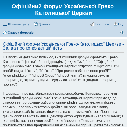
Офіційний форум Української Греко-
Католицької Церкви
Швидкий доступ
Допомога
Реєстрація
Вхід
Список форумів
ош
Офіційний форум Української Греко-Католицької Церкви -
ук
Заява про конфіденційність
Ця політика детально пояснює, як “Офіційний форум Української Греко-
Католицької Церкви” і його підрозділи (надалі “ми”, “наш”, “Офіційний
форум Української Греко-Католицької Церкви”, “http://forum.ugcc.org.ua”) і
phpBB (надалі “вони”, “їх”, “їхнє”, “Програмне забезпечення phpBB”,
“www.phpbb.com”, “phpBB Group”, “phpBB Teams”) використовують
інформацію, отриману під час будь-якої вашої сесії (надалі “інформація
про вас”).
Інформація про вас збирається двома способами. Поперше, перегляд
“Офіційний форум Української Греко-Католицької Церкви” призведе до
створення програмним забезпеченням phpBB деякої кількості файлів
cookies (невеликих текстових файлів, які завантажуються в папку
тимчасових файлів вашого браузера на вашому комп'ютері. Перші два
файли cookies містять лише ідентифікатор користувача (надалі “user-id”) і
ідентифікатор анонімної сесії (надалі “session-id”), які автоматично
присвоюються вам програмним забезпеченням phpBB. Третій файл cookie