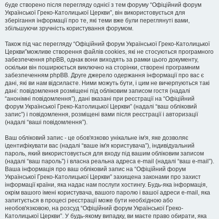
буде створено після перегляду однієї з тем форуму “Офіційний форум
Української Греко-Католицької Церкви”, він використовується для
зберігання інформації про те, які теми вже були переглянуті вами,
збільшуючи зручність користування форумом.
Також під час перегляду “Офіційний форум Української Греко-Католицької
Церкви”можливе створення файлів cookies, які не стосуються програмного
забезпечення phpBB, однак вони виходять за рамки цього документу,
оскільки він поширюється виключно на сторінки, створені програмним
забезпеченням phpBB. Друге джерело одержання інформації про вас є
дані, які ви нам відсилаєте. Ними можуть бути, і цим не вичерпуються такі
дані: повідомлення розміщені під обліковим записом гостя (надалі
“анонімні повідомлення”), дані вказані при реєстрації на “Офіційний
форум Української Греко-Католицької Церкви” (надалі “ваш обліковий
запис”) і повідомлення, розміщені вами після реєстрації і авторизації
(надалі “ваші повідомлення”).
Ваш обліковий запис - це обов'язково унікальне ім'я, яке дозволяє
ідентифікувати вас (надалі “ваше ім'я користувача”), індивідуальний
пароль, який використовується для входу під вашим обліковим записом
(надалі “ваш пароль”) і власна реальна адреса e-mail (надалі “ваш e-mail”).
Ваша інформація про ваш обліковий запис на “Офіційний форум
Української Греко-Католицької Церкви” захищена законами про захист
інформації країни, яка надає нам послуги хостингу. Будь-яка інформація,
окрім вашого імені користувача, вашого паролю і вашої адреси e-mail, яка
запитується в процесі реєстрації може бути необхідною або
необов'язковою, на розсуд “Офіційний форум Української Греко-
Католицької Церкви”. У будь-якому випадку, ви маєте право обирати, яка