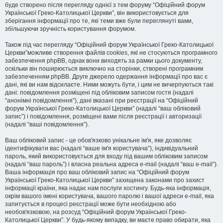
буде створено після перегляду однієї з тем форуму “Офіційний форум
Української Греко-Католицької Церкви”, він використовується для
зберігання інформації про те, які теми вже були переглянуті вами,
збільшуючи зручність користування форумом.
Також під час перегляду “Офіційний форум Української Греко-Католицької
Церкви”можливе створення файлів cookies, які не стосуються програмного
забезпечення phpBB, однак вони виходять за рамки цього документу,
оскільки він поширюється виключно на сторінки, створені програмним
забезпеченням phpBB. Друге джерело одержання інформації про вас є
дані, які ви нам відсилаєте. Ними можуть бути, і цим не вичерпуються такі
дані: повідомлення розміщені під обліковим записом гостя (надалі
“анонімні повідомлення”), дані вказані при реєстрації на “Офіційний
форум Української Греко-Католицької Церкви” (надалі “ваш обліковий
запис”) і повідомлення, розміщені вами після реєстрації і авторизації
(надалі “ваші повідомлення”).
Ваш обліковий запис - це обов'язково унікальне ім'я, яке дозволяє
ідентифікувати вас (надалі “ваше ім'я користувача”), індивідуальний
пароль, який використовується для входу під вашим обліковим записом
(надалі “ваш пароль”) і власна реальна адреса e-mail (надалі “ваш e-mail”).
Ваша інформація про ваш обліковий запис на “Офіційний форум
Української Греко-Католицької Церкви” захищена законами про захист
інформації країни, яка надає нам послуги хостингу. Будь-яка інформація,
окрім вашого імені користувача, вашого паролю і вашої адреси e-mail, яка
запитується в процесі реєстрації може бути необхідною або
необов'язковою, на розсуд “Офіційний форум Української Греко-
Католицької Церкви”. У будь-якому випадку, ви маєте право обирати, яка