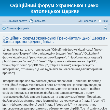
Офіційний форум Української Греко-
Католицької Церкви
Швидкий доступ
Допомога
Реєстрація
Вхід
Список форумів
ош
Офіційний форум Української Греко-Католицької Церкви -
ук
Заява про конфіденційність
Ця політика детально пояснює, як “Офіційний форум Української Греко-
Католицької Церкви” і його підрозділи (надалі “ми”, “наш”, “Офіційний
форум Української Греко-Католицької Церкви”, “http://forum.ugcc.org.ua”) і
phpBB (надалі “вони”, “їх”, “їхнє”, “Програмне забезпечення phpBB”,
“www.phpbb.com”, “phpBB Group”, “phpBB Teams”) використовують
інформацію, отриману під час будь-якої вашої сесії (надалі “інформація
про вас”).
Інформація про вас збирається двома способами. Поперше, перегляд
“Офіційний форум Української Греко-Католицької Церкви” призведе до
створення програмним забезпеченням phpBB деякої кількості файлів
cookies (невеликих текстових файлів, які завантажуються в папку
тимчасових файлів вашого браузера на вашому комп'ютері. Перші два
файли cookies містять лише ідентифікатор користувача (надалі “user-id”) і
ідентифікатор анонімної сесії (надалі “session-id”), які автоматично
присвоюються вам програмним забезпеченням phpBB. Третій файл cookie