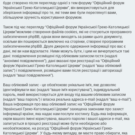
буде створено після перегляду однієї з тем форуму “Офіційний форум
Української Греко-Католицької Церкви”, він використовується для
зберігання інформації про те, які теми вже були переглянуті вами,
збільшуючи зручність користування форумом.
Також під час перегляду “Офіційний форум Української Греко-Католицької
Церкви”можливе створення файлів cookies, які не стосуються програмного
забезпечення phpBB, однак вони виходять за рамки цього документу,
оскільки він поширюється виключно на сторінки, створені програмним
забезпеченням phpBB. Друге джерело одержання інформації про вас є
дані, які ви нам відсилаєте. Ними можуть бути, і цим не вичерпуються такі
дані: повідомлення розміщені під обліковим записом гостя (надалі
“анонімні повідомлення”), дані вказані при реєстрації на “Офіційний
форум Української Греко-Католицької Церкви” (надалі “ваш обліковий
запис”) і повідомлення, розміщені вами після реєстрації і авторизації
(надалі “ваші повідомлення”).
Ваш обліковий запис - це обов'язково унікальне ім'я, яке дозволяє
ідентифікувати вас (надалі “ваше ім'я користувача”), індивідуальний
пароль, який використовується для входу під вашим обліковим записом
(надалі “ваш пароль”) і власна реальна адреса e-mail (надалі “ваш e-mail”).
Ваша інформація про ваш обліковий запис на “Офіційний форум
Української Греко-Католицької Церкви” захищена законами про захист
інформації країни, яка надає нам послуги хостингу. Будь-яка інформація,
окрім вашого імені користувача, вашого паролю і вашої адреси e-mail, яка
запитується в процесі реєстрації може бути необхідною або
необов'язковою, на розсуд “Офіційний форум Української Греко-
Католицької Церкви”. У будь-якому випадку, ви маєте право обирати, яка