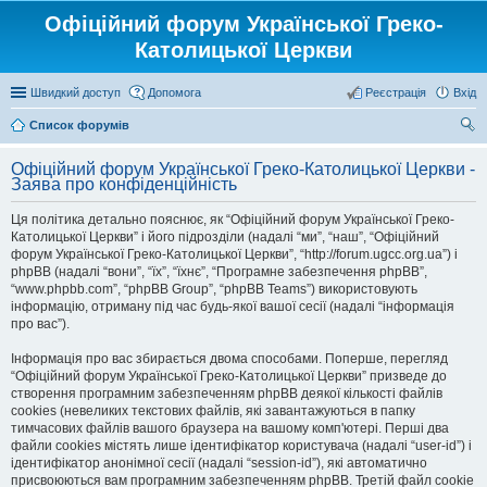
Офіційний форум Української Греко-
Католицької Церкви
Швидкий доступ
Допомога
Реєстрація
Вхід
Список форумів
ош
Офіційний форум Української Греко-Католицької Церкви -
ук
Заява про конфіденційність
Ця політика детально пояснює, як “Офіційний форум Української Греко-
Католицької Церкви” і його підрозділи (надалі “ми”, “наш”, “Офіційний
форум Української Греко-Католицької Церкви”, “http://forum.ugcc.org.ua”) і
phpBB (надалі “вони”, “їх”, “їхнє”, “Програмне забезпечення phpBB”,
“www.phpbb.com”, “phpBB Group”, “phpBB Teams”) використовують
інформацію, отриману під час будь-якої вашої сесії (надалі “інформація
про вас”).
Інформація про вас збирається двома способами. Поперше, перегляд
“Офіційний форум Української Греко-Католицької Церкви” призведе до
створення програмним забезпеченням phpBB деякої кількості файлів
cookies (невеликих текстових файлів, які завантажуються в папку
тимчасових файлів вашого браузера на вашому комп'ютері. Перші два
файли cookies містять лише ідентифікатор користувача (надалі “user-id”) і
ідентифікатор анонімної сесії (надалі “session-id”), які автоматично
присвоюються вам програмним забезпеченням phpBB. Третій файл cookie