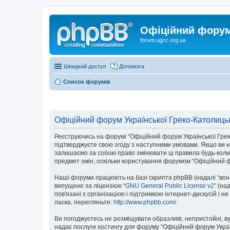
Офіційний форум 
forum.ugcc.org.ua
Швидкий доступ
Допомога
Список форумів
Офіційний форум Української Греко-Католицьк
Реєструючись на форумі “Офіційний форум Української Греко-К
підтверджуєте свою згоду з наступними умовами. Якщо ви не
залишаємо за собою право змінювати ці правила будь-коли,
предмет змін, оскільки користування форумом “Офіційний ф
Наші форуми працюють на базі скрипта phpBB (надалі “вони”
випущене за ліцензією “
GNU General Public License v2
” (на
пов'язані з організацією і підтримкою інтернет-дискусій і 
ласка, перегляньте:
http://www.phpbb.com/
.
Ви погоджуєтесь не розміщувати образливі, непристойні, вул
надає послуги хостингу для форуму “Офіційний форум Українс