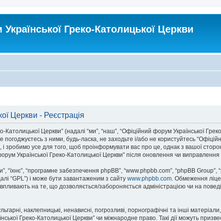
Української Греко-Католицької Церкви
ої Церкви - Реєстрація
атолицької Церкви” (надалі “ми”, “наш”, “Офіційний форум Української Греко-Ка
 погоджуєтесь з ними, будь-ласка, не заходьте і/або не користуйтесь “Офіцій
 і зробимо усе для того, щоб проінформувати вас про це, однак з вашої стор
орум Української Греко-Католицької Церкви” після оновлення чи виправлення 
, “їхнє”, “програмне забезпечення phpBB”, “www.phpbb.com”, “phpBB Group”, 
далі “GPL”) і може бути завантаженим з сайту
www.phpbb.com
. Обмеження ліце
не впливають на те, що дозволяється/забороняється адміністрацією чи на поведі
ьгарні, наклепницькі, ненависні, погрозливі, порнографічні та інші матеріали,
ької Греко-Католицької Церкви” чи міжнародне право. Такі дії можуть призвест