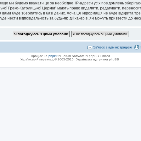
кщо ми будемо вважати це за необхідне. IP-адреси усіх повідомлень зберігаю
кої Греко-Католицької Церкви” мають право видаляти, редагувати, переносити 
 вами буде зберігатись в базі даних. Хоча ця інформація не буде відкрита тре
де нести відповідальність за будь-які дії хакерів, які можуть призвести до не
Зв'язок з адміністрацією
Працює на
phpBB
® Forum Software © phpBB Limited
Український переклад © 2005-2015
Українська підтримка phpBB