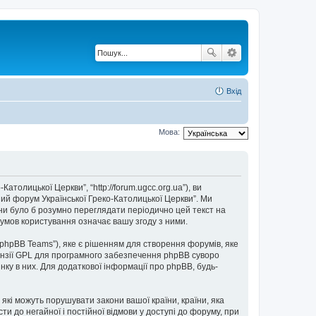
Вхід
Мова:
толицької Церкви”, “http://forum.ugcc.org.ua”), ви
ний форум Української Греко-Католицької Церкви”. Ми
они було б розумно переглядати періодично цей текст на
умов користування означає вашу згоду з ними.
“phpBB Teams”), яке є рішенням для створення форумів, яке
нзії GPL для програмного забезпечення phpBB суворо
нку в них. Для додаткової інформації про phpBB, будь-
 які можуть порушувати закони вашої країни, країни, яка
и до негайної і постійної відмови у доступі до форуму, при