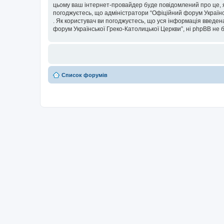
цьому ваш інтернет-провайдер буде повідомлений про це, я
погоджуєтесь, що адміністратори “Офіційний форум Українсь
. Як користувач ви погоджуєтесь, що уся інформація введена
форум Української Греко-Католицької Церкви”, ні phpBB не бу
Список форумів