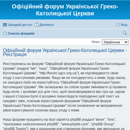
Офіційний форум Української Греко-
Католицької Церкви
Швидкий доступ
Допомога
Вхід
Список форумів
ош
Мова:
ук
Офіційний форум Української Греко-Католицької Церкви -
Реєстрація
Реєструючись на форумі “Офіційний форум Української Греко-Католицької
Церкви” (надалі “ми”, “наш”, “Офіційний форум Української Греко-
Католицької Церкви”, “http://forum.ugcc.org.ua”), ви підтверджуєте свою
згоду з наступними умовами. Якщо ви не погоджуєтесь з ними, будь-ласка,
не заходьте і/або не користуйтесь “Офіційний форум Української Греко-
Католицької Церкви”. Ми залишаємо за собою право змінювати ці правила
будь-коли, і зробимо усе для того, щоб проінформувати вас про це, однак
з вашої сторони було б розумно переглядати періодично цей текст на
предмет змін, оскільки користування форумом “Офіційний форум
Української Греко-Католицької Церкви” після оновлення чи виправлення
умов користування означає вашу згоду з ними.
Наші форуми працюють на базі скрипта phpBB (надалі “вони”, “їхнє”,
“програмне забезпечення phpBB”, “www.phpbb.com”, “phpBB Group”,
“phpBB Teams”), яке є рішенням для створення форумів, яке випущене за