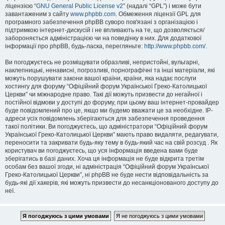
ліцензією “
GNU General Public License v2
” (надалі “GPL”) і може бути
завантаженим з сайту
www.phpbb.com
. Обмеження ліцензії GPL для
програмного забезпечення phpBB суворо пов'язані з організацією і
підтримкою інтернет-дискусій і не впливають на те, що дозволяється/
забороняється адміністрацією чи на поведінку в них. Для додаткової
інформації про phpBB, будь-ласка, перегляньте:
http://www.phpbb.com/
.
Ви погоджуєтесь не розміщувати образливі, непристойні, вульгарні,
наклепницькі, ненависні, погрозливі, порнографічні та інші матеріали, які
можуть порушувати закони вашої країни, країни, яка надає послуги
хостингу для форуму “Офіційний форум Української Греко-Католицької
Церкви” чи міжнародне право. Такі дії можуть призвести до негайної і
постійної відмови у доступі до форуму, при цьому ваш інтернет-провайдер
буде повідомлений про це, якщо ми будемо вважати це за необхідне. IP-
адреси усіх повідомлень зберігаються для забезпечення проведення
такої політики. Ви погоджуєтесь, що адміністратори “Офіційний форум
Української Греко-Католицької Церкви” мають право видаляти, редагувати,
переносити та закривати будь-яку тему в будь-який час на свій розсуд . Як
користувач ви погоджуєтесь, що уся інформація введена вами буде
зберігатись в базі даних. Хоча ця інформація не буде відкрита третім
особам без вашої згоди, ні адміністрація “Офіційний форум Української
Греко-Католицької Церкви”, ні phpBB не буде нести відповідальність за
будь-які дії хакерів, які можуть призвести до несанкціонованого доступу до
неї.