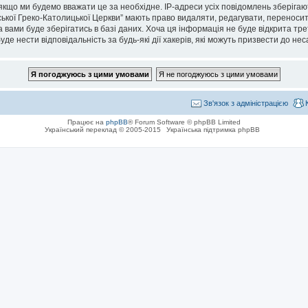
кщо ми будемо вважати це за необхідне. IP-адреси усіх повідомлень зберігаю
кої Греко-Католицької Церкви” мають право видаляти, редагувати, переносити 
 вами буде зберігатись в базі даних. Хоча ця інформація не буде відкрита тре
де нести відповідальність за будь-які дії хакерів, які можуть призвести до не
Зв'язок з адміністрацією
Працює на
phpBB
® Forum Software © phpBB Limited
Український переклад © 2005-2015
Українська підтримка phpBB