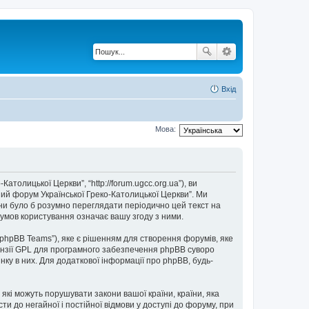
Вхід
Мова:
толицької Церкви”, “http://forum.ugcc.org.ua”), ви
ний форум Української Греко-Католицької Церкви”. Ми
они було б розумно переглядати періодично цей текст на
умов користування означає вашу згоду з ними.
“phpBB Teams”), яке є рішенням для створення форумів, яке
нзії GPL для програмного забезпечення phpBB суворо
нку в них. Для додаткової інформації про phpBB, будь-
 які можуть порушувати закони вашої країни, країни, яка
и до негайної і постійної відмови у доступі до форуму, при