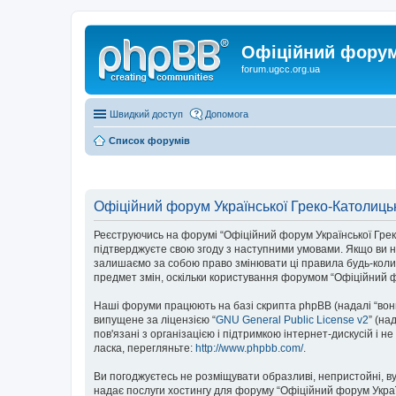
Офіційний форум 
forum.ugcc.org.ua
Швидкий доступ
Допомога
Список форумів
Офіційний форум Української Греко-Католицьк
Реєструючись на форумі “Офіційний форум Української Греко-К
підтверджуєте свою згоду з наступними умовами. Якщо ви не
залишаємо за собою право змінювати ці правила будь-коли,
предмет змін, оскільки користування форумом “Офіційний ф
Наші форуми працюють на базі скрипта phpBB (надалі “вони”
випущене за ліцензією “
GNU General Public License v2
” (на
пов'язані з організацією і підтримкою інтернет-дискусій і 
ласка, перегляньте:
http://www.phpbb.com/
.
Ви погоджуєтесь не розміщувати образливі, непристойні, вул
надає послуги хостингу для форуму “Офіційний форум Українс