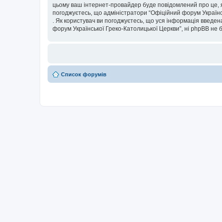
цьому ваш інтернет-провайдер буде повідомлений про це, я
погоджуєтесь, що адміністратори “Офіційний форум Українсь
. Як користувач ви погоджуєтесь, що уся інформація введена
форум Української Греко-Католицької Церкви”, ні phpBB не бу
Список форумів