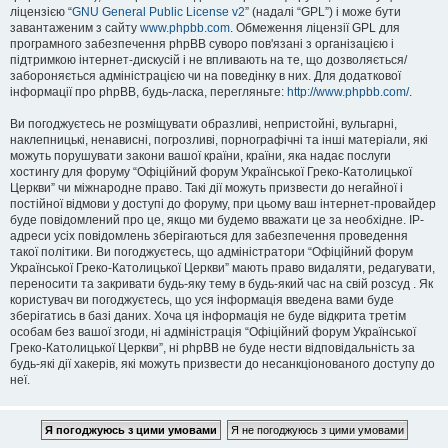
ліцензією “
GNU General Public License v2
” (надалі “GPL”) і може бути
завантаженим з сайту
www.phpbb.com
. Обмеження ліцензії GPL для
програмного забезпечення phpBB суворо пов'язані з організацією і
підтримкою інтернет-дискусій і не впливають на те, що дозволяється/
забороняється адміністрацією чи на поведінку в них. Для додаткової
інформації про phpBB, будь-ласка, перегляньте:
http://www.phpbb.com/
.
Ви погоджуєтесь не розміщувати образливі, непристойні, вульгарні,
наклепницькі, ненависні, погрозливі, порнографічні та інші матеріали, які
можуть порушувати закони вашої країни, країни, яка надає послуги
хостингу для форуму “Офіційний форум Української Греко-Католицької
Церкви” чи міжнародне право. Такі дії можуть призвести до негайної і
постійної відмови у доступі до форуму, при цьому ваш інтернет-провайдер
буде повідомлений про це, якщо ми будемо вважати це за необхідне. IP-
адреси усіх повідомлень зберігаються для забезпечення проведення
такої політики. Ви погоджуєтесь, що адміністратори “Офіційний форум
Української Греко-Католицької Церкви” мають право видаляти, редагувати,
переносити та закривати будь-яку тему в будь-який час на свій розсуд . Як
користувач ви погоджуєтесь, що уся інформація введена вами буде
зберігатись в базі даних. Хоча ця інформація не буде відкрита третім
особам без вашої згоди, ні адміністрація “Офіційний форум Української
Греко-Католицької Церкви”, ні phpBB не буде нести відповідальність за
будь-які дії хакерів, які можуть призвести до несанкціонованого доступу до
неї.