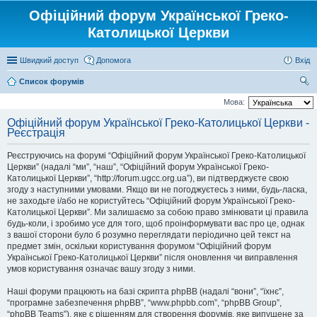
Офіційний форум Української Греко-
Католицької Церкви
Швидкий доступ
Допомога
Вхід
Список форумів
ош
Мова:
ук
Офіційний форум Української Греко-Католицької Церкви -
Реєстрація
Реєструючись на форумі “Офіційний форум Української Греко-Католицької
Церкви” (надалі “ми”, “наш”, “Офіційний форум Української Греко-
Католицької Церкви”, “http://forum.ugcc.org.ua”), ви підтверджуєте свою
згоду з наступними умовами. Якщо ви не погоджуєтесь з ними, будь-ласка,
не заходьте і/або не користуйтесь “Офіційний форум Української Греко-
Католицької Церкви”. Ми залишаємо за собою право змінювати ці правила
будь-коли, і зробимо усе для того, щоб проінформувати вас про це, однак
з вашої сторони було б розумно переглядати періодично цей текст на
предмет змін, оскільки користування форумом “Офіційний форум
Української Греко-Католицької Церкви” після оновлення чи виправлення
умов користування означає вашу згоду з ними.
Наші форуми працюють на базі скрипта phpBB (надалі “вони”, “їхнє”,
“програмне забезпечення phpBB”, “www.phpbb.com”, “phpBB Group”,
“phpBB Teams”), яке є рішенням для створення форумів, яке випущене за