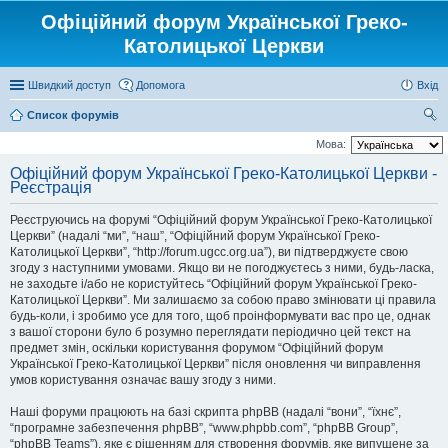
Офіційний форум Української Греко-
Католицької Церкви
Швидкий доступ
Допомога
Вхід
Список форумів
ош
Мова:
ук
Офіційний форум Української Греко-Католицької Церкви -
Реєстрація
Реєструючись на форумі “Офіційний форум Української Греко-Католицької
Церкви” (надалі “ми”, “наш”, “Офіційний форум Української Греко-
Католицької Церкви”, “http://forum.ugcc.org.ua”), ви підтверджуєте свою
згоду з наступними умовами. Якщо ви не погоджуєтесь з ними, будь-ласка,
не заходьте і/або не користуйтесь “Офіційний форум Української Греко-
Католицької Церкви”. Ми залишаємо за собою право змінювати ці правила
будь-коли, і зробимо усе для того, щоб проінформувати вас про це, однак
з вашої сторони було б розумно переглядати періодично цей текст на
предмет змін, оскільки користування форумом “Офіційний форум
Української Греко-Католицької Церкви” після оновлення чи виправлення
умов користування означає вашу згоду з ними.
Наші форуми працюють на базі скрипта phpBB (надалі “вони”, “їхнє”,
“програмне забезпечення phpBB”, “www.phpbb.com”, “phpBB Group”,
“phpBB Teams”), яке є рішенням для створення форумів, яке випущене за