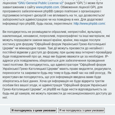
ліцензією “
GNU General Public License v2
” (надалі “GPL”) і може бути
завантаженим з сайту
www.phpbb.com
. Обмеження ліцензії GPL для
програмного забезпечення phpBB суворо пов'язані з організацією і
підтримкою інтернет-дискусій і не впливають на те, що дозволяється/
забороняється адміністрацією чи на поведінку в них. Для додаткової
інформації про phpBB, будь-ласка, перегляньте:
http://www.phpbb.com/
.
Ви погоджуєтесь не розміщувати образливі, непристойні, вульгарні,
наклепницькі, ненависні, погрозливі, порнографічні та інші матеріали, які
можуть порушувати закони вашої країни, країни, яка надає послуги
хостингу для форуму “Офіційний форум Української Греко-Католицької
Церкви” чи міжнародне право. Такі дії можуть призвести до негайної і
постійної відмови у доступі до форуму, при цьому ваш інтернет-провайдер
буде повідомлений про це, якщо ми будемо вважати це за необхідне. IP-
адреси усіх повідомлень зберігаються для забезпечення проведення
такої політики. Ви погоджуєтесь, що адміністратори “Офіційний форум
Української Греко-Католицької Церкви” мають право видаляти, редагувати,
переносити та закривати будь-яку тему в будь-який час на свій розсуд . Як
користувач ви погоджуєтесь, що уся інформація введена вами буде
зберігатись в базі даних. Хоча ця інформація не буде відкрита третім
особам без вашої згоди, ні адміністрація “Офіційний форум Української
Греко-Католицької Церкви”, ні phpBB не буде нести відповідальність за
будь-які дії хакерів, які можуть призвести до несанкціонованого доступу до
неї.