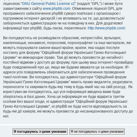
ліцензією “
GNU General Public License v2
” (надалі “GPL”) і може бути
завантаженим з сайту
www.phpbb.com
. Обмеження ліцензії GPL для
програмного забезпечення phpBB суворо пов'язані з організацією і
підтримкою інтернет-дискусій і не впливають на те, що дозволяється/
забороняється адміністрацією чи на поведінку в них. Для додаткової
інформації про phpBB, будь-ласка, перегляньте:
http://www.phpbb.com/
.
Ви погоджуєтесь не розміщувати образливі, непристойні, вульгарні,
наклепницькі, ненависні, погрозливі, порнографічні та інші матеріали, які
можуть порушувати закони вашої країни, країни, яка надає послуги
хостингу для форуму “Офіційний форум Української Греко-Католицької
Церкви” чи міжнародне право. Такі дії можуть призвести до негайної і
постійної відмови у доступі до форуму, при цьому ваш інтернет-провайдер
буде повідомлений про це, якщо ми будемо вважати це за необхідне. IP-
адреси усіх повідомлень зберігаються для забезпечення проведення
такої політики. Ви погоджуєтесь, що адміністратори “Офіційний форум
Української Греко-Католицької Церкви” мають право видаляти, редагувати,
переносити та закривати будь-яку тему в будь-який час на свій розсуд . Як
користувач ви погоджуєтесь, що уся інформація введена вами буде
зберігатись в базі даних. Хоча ця інформація не буде відкрита третім
особам без вашої згоди, ні адміністрація “Офіційний форум Української
Греко-Католицької Церкви”, ні phpBB не буде нести відповідальність за
будь-які дії хакерів, які можуть призвести до несанкціонованого доступу до
неї.