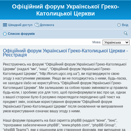
Офіційний форум Української Греко-
Католицької Церкви
Швидкий доступ
Допомога
Вхід
Список форумів
ош
Мова:
ук
Офіційний форум Української Греко-Католицької Церкви -
Реєстрація
Реєструючись на форумі “Офіційний форум Української Греко-Католицької
Церкви” (надалі “ми”, “наш”, “Офіційний форум Української Греко-
Католицької Церкви”, “http://forum.ugcc.org.ua”), ви підтверджуєте свою
згоду з наступними умовами. Якщо ви не погоджуєтесь з ними, будь-ласка,
не заходьте і/або не користуйтесь “Офіційний форум Української Греко-
Католицької Церкви”. Ми залишаємо за собою право змінювати ці правила
будь-коли, і зробимо усе для того, щоб проінформувати вас про це, однак
з вашої сторони було б розумно переглядати періодично цей текст на
предмет змін, оскільки користування форумом “Офіційний форум
Української Греко-Католицької Церкви” після оновлення чи виправлення
умов користування означає вашу згоду з ними.
Наші форуми працюють на базі скрипта phpBB (надалі “вони”, “їхнє”,
“програмне забезпечення phpBB”, “www.phpbb.com”, “phpBB Group”,
“phpBB Teams”), яке є рішенням для створення форумів, яке випущене за