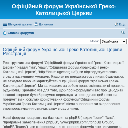
Офіційний форум Української Греко-
Католицької Церкви
Швидкий доступ
Допомога
Вхід
Список форумів
ош
Мова:
ук
Офіційний форум Української Греко-Католицької Церкви -
Реєстрація
Реєструючись на форумі “Офіційний форум Української Греко-Католицької
Церкви” (надалі “ми”, “наш”, “Офіційний форум Української Греко-
Католицької Церкви”, “http://forum.ugcc.org.ua”), ви підтверджуєте свою
згоду з наступними умовами. Якщо ви не погоджуєтесь з ними, будь-ласка,
не заходьте і/або не користуйтесь “Офіційний форум Української Греко-
Католицької Церкви”. Ми залишаємо за собою право змінювати ці правила
будь-коли, і зробимо усе для того, щоб проінформувати вас про це, однак
з вашої сторони було б розумно переглядати періодично цей текст на
предмет змін, оскільки користування форумом “Офіційний форум
Української Греко-Католицької Церкви” після оновлення чи виправлення
умов користування означає вашу згоду з ними.
Наші форуми працюють на базі скрипта phpBB (надалі “вони”, “їхнє”,
“програмне забезпечення phpBB”, “www.phpbb.com”, “phpBB Group”,
“phpBB Teams”), яке є рішенням для створення форумів, яке випущене за