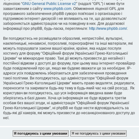
ліцензією “
GNU General Public License v2
” (надалі “GPL”) і може бути
завантаженим з сайту
www.phpbb.com
. Обмеження ліцензії GPL для
програмного забезпечення phpBB суворо пов'язані з організацією і
підтримкою інтернет-дискусій і не впливають на те, що дозволяється/
забороняється адміністрацією чи на поведінку в них. Для додаткової
інформації про phpBB, будь-ласка, перегляньте:
http://www.phpbb.com/
.
Ви погоджуєтесь не розміщувати образливі, непристойні, вульгарні,
наклепницькі, ненависні, погрозливі, порнографічні та інші матеріали, які
можуть порушувати закони вашої країни, країни, яка надає послуги
хостингу для форуму “Офіційний форум Української Греко-Католицької
Церкви” чи міжнародне право. Такі дії можуть призвести до негайної і
постійної відмови у доступі до форуму, при цьому ваш інтернет-провайдер
буде повідомлений про це, якщо ми будемо вважати це за необхідне. IP-
адреси усіх повідомлень зберігаються для забезпечення проведення
такої політики. Ви погоджуєтесь, що адміністратори “Офіційний форум
Української Греко-Католицької Церкви” мають право видаляти, редагувати,
переносити та закривати будь-яку тему в будь-який час на свій розсуд . Як
користувач ви погоджуєтесь, що уся інформація введена вами буде
зберігатись в базі даних. Хоча ця інформація не буде відкрита третім
особам без вашої згоди, ні адміністрація “Офіційний форум Української
Греко-Католицької Церкви”, ні phpBB не буде нести відповідальність за
будь-які дії хакерів, які можуть призвести до несанкціонованого доступу до
неї.