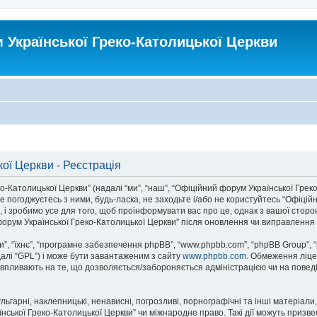
Української Греко-Католицької Церкви
ої Церкви - Реєстрація
атолицької Церкви” (надалі “ми”, “наш”, “Офіційний форум Української Греко-Ка
 погоджуєтесь з ними, будь-ласка, не заходьте і/або не користуйтесь “Офіцій
 і зробимо усе для того, щоб проінформувати вас про це, однак з вашої стор
орум Української Греко-Католицької Церкви” після оновлення чи виправлення 
, “їхнє”, “програмне забезпечення phpBB”, “www.phpbb.com”, “phpBB Group”, 
далі “GPL”) і може бути завантаженим з сайту
www.phpbb.com
. Обмеження ліце
не впливають на те, що дозволяється/забороняється адміністрацією чи на поведі
ьгарні, наклепницькі, ненависні, погрозливі, порнографічні та інші матеріали,
ької Греко-Католицької Церкви” чи міжнародне право. Такі дії можуть призвест