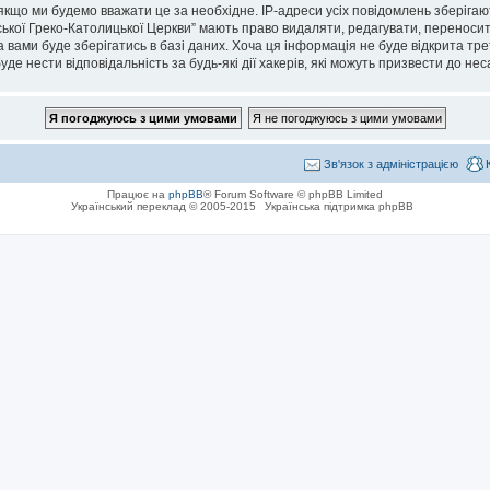
кщо ми будемо вважати це за необхідне. IP-адреси усіх повідомлень зберігаю
кої Греко-Католицької Церкви” мають право видаляти, редагувати, переносити 
 вами буде зберігатись в базі даних. Хоча ця інформація не буде відкрита тре
де нести відповідальність за будь-які дії хакерів, які можуть призвести до не
Зв'язок з адміністрацією
Працює на
phpBB
® Forum Software © phpBB Limited
Український переклад © 2005-2015
Українська підтримка phpBB