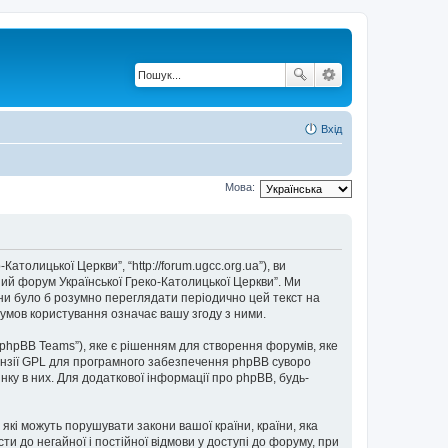
Вхід
Мова:
толицької Церкви”, “http://forum.ugcc.org.ua”), ви
ний форум Української Греко-Католицької Церкви”. Ми
они було б розумно переглядати періодично цей текст на
умов користування означає вашу згоду з ними.
“phpBB Teams”), яке є рішенням для створення форумів, яке
нзії GPL для програмного забезпечення phpBB суворо
нку в них. Для додаткової інформації про phpBB, будь-
 які можуть порушувати закони вашої країни, країни, яка
и до негайної і постійної відмови у доступі до форуму, при