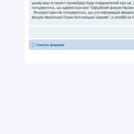
цьому ваш інтернет-провайдер буде повідомлений про це, я
погоджуєтесь, що адміністратори “Офіційний форум Українсь
. Як користувач ви погоджуєтесь, що уся інформація введена
форум Української Греко-Католицької Церкви”, ні phpBB не бу
Список форумів