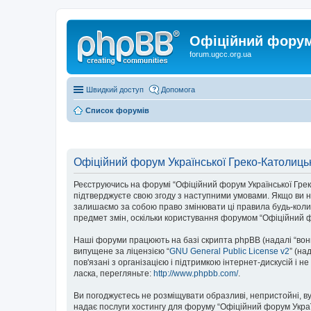
Офіційний форум 
forum.ugcc.org.ua
Швидкий доступ
Допомога
Список форумів
Офіційний форум Української Греко-Католицьк
Реєструючись на форумі “Офіційний форум Української Греко-К
підтверджуєте свою згоду з наступними умовами. Якщо ви не
залишаємо за собою право змінювати ці правила будь-коли,
предмет змін, оскільки користування форумом “Офіційний ф
Наші форуми працюють на базі скрипта phpBB (надалі “вони”
випущене за ліцензією “
GNU General Public License v2
” (на
пов'язані з організацією і підтримкою інтернет-дискусій і 
ласка, перегляньте:
http://www.phpbb.com/
.
Ви погоджуєтесь не розміщувати образливі, непристойні, вул
надає послуги хостингу для форуму “Офіційний форум Українс