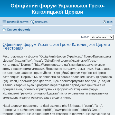
Офіційний форум Української Греко-
Католицької Церкви
Швидкий доступ
Допомога
Вхід
Список форумів
ош
Мова:
ук
Офіційний форум Української Греко-Католицької Церкви -
Реєстрація
Реєструючись на форумі “Офіційний форум Української Греко-Католицької
Церкви” (надалі “ми”, “наш”, “Офіційний форум Української Греко-
Католицької Церкви”, “http://forum.ugcc.org.ua”), ви підтверджуєте свою
згоду з наступними умовами. Якщо ви не погоджуєтесь з ними, будь-ласка,
не заходьте і/або не користуйтесь “Офіційний форум Української Греко-
Католицької Церкви”. Ми залишаємо за собою право змінювати ці правила
будь-коли, і зробимо усе для того, щоб проінформувати вас про це, однак
з вашої сторони було б розумно переглядати періодично цей текст на
предмет змін, оскільки користування форумом “Офіційний форум
Української Греко-Католицької Церкви” після оновлення чи виправлення
умов користування означає вашу згоду з ними.
Наші форуми працюють на базі скрипта phpBB (надалі “вони”, “їхнє”,
“програмне забезпечення phpBB”, “www.phpbb.com”, “phpBB Group”,
“phpBB Teams”), яке є рішенням для створення форумів, яке випущене за