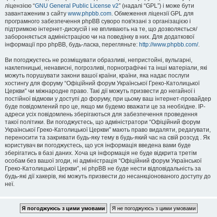
ліцензією “
GNU General Public License v2
” (надалі “GPL”) і може бути
завантаженим з сайту
www.phpbb.com
. Обмеження ліцензії GPL для
програмного забезпечення phpBB суворо пов'язані з організацією і
підтримкою інтернет-дискусій і не впливають на те, що дозволяється/
забороняється адміністрацією чи на поведінку в них. Для додаткової
інформації про phpBB, будь-ласка, перегляньте:
http://www.phpbb.com/
.
Ви погоджуєтесь не розміщувати образливі, непристойні, вульгарні,
наклепницькі, ненависні, погрозливі, порнографічні та інші матеріали, які
можуть порушувати закони вашої країни, країни, яка надає послуги
хостингу для форуму “Офіційний форум Української Греко-Католицької
Церкви” чи міжнародне право. Такі дії можуть призвести до негайної і
постійної відмови у доступі до форуму, при цьому ваш інтернет-провайдер
буде повідомлений про це, якщо ми будемо вважати це за необхідне. IP-
адреси усіх повідомлень зберігаються для забезпечення проведення
такої політики. Ви погоджуєтесь, що адміністратори “Офіційний форум
Української Греко-Католицької Церкви” мають право видаляти, редагувати,
переносити та закривати будь-яку тему в будь-який час на свій розсуд . Як
користувач ви погоджуєтесь, що уся інформація введена вами буде
зберігатись в базі даних. Хоча ця інформація не буде відкрита третім
особам без вашої згоди, ні адміністрація “Офіційний форум Української
Греко-Католицької Церкви”, ні phpBB не буде нести відповідальність за
будь-які дії хакерів, які можуть призвести до несанкціонованого доступу до
неї.