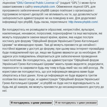
ліцензією “
GNU General Public License v2
” (надалі “GPL”) і може бути
завантаженим з сайту
www.phpbb.com
. Обмеження ліцензії GPL для
програмного забезпечення phpBB суворо пов'язані з організацією і
підтримкою інтернет-дискусій і не впливають на те, що дозволяється/
забороняється адміністрацією чи на поведінку в них. Для додаткової
інформації про phpBB, будь-ласка, перегляньте:
http://www.phpbb.com/
.
Ви погоджуєтесь не розміщувати образливі, непристойні, вульгарні,
наклепницькі, ненависні, погрозливі, порнографічні та інші матеріали, які
можуть порушувати закони вашої країни, країни, яка надає послуги
хостингу для форуму “Офіційний форум Української Греко-Католицької
Церкви” чи міжнародне право. Такі дії можуть призвести до негайної і
постійної відмови у доступі до форуму, при цьому ваш інтернет-провайдер
буде повідомлений про це, якщо ми будемо вважати це за необхідне. IP-
адреси усіх повідомлень зберігаються для забезпечення проведення
такої політики. Ви погоджуєтесь, що адміністратори “Офіційний форум
Української Греко-Католицької Церкви” мають право видаляти, редагувати,
переносити та закривати будь-яку тему в будь-який час на свій розсуд . Як
користувач ви погоджуєтесь, що уся інформація введена вами буде
зберігатись в базі даних. Хоча ця інформація не буде відкрита третім
особам без вашої згоди, ні адміністрація “Офіційний форум Української
Греко-Католицької Церкви”, ні phpBB не буде нести відповідальність за
будь-які дії хакерів, які можуть призвести до несанкціонованого доступу до
неї.