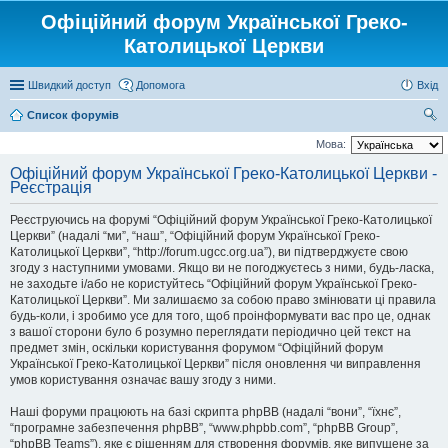
Офіційний форум Української Греко-
Католицької Церкви
Швидкий доступ
Допомога
Вхід
Список форумів
ош
Мова:
ук
Офіційний форум Української Греко-Католицької Церкви -
Реєстрація
Реєструючись на форумі “Офіційний форум Української Греко-Католицької
Церкви” (надалі “ми”, “наш”, “Офіційний форум Української Греко-
Католицької Церкви”, “http://forum.ugcc.org.ua”), ви підтверджуєте свою
згоду з наступними умовами. Якщо ви не погоджуєтесь з ними, будь-ласка,
не заходьте і/або не користуйтесь “Офіційний форум Української Греко-
Католицької Церкви”. Ми залишаємо за собою право змінювати ці правила
будь-коли, і зробимо усе для того, щоб проінформувати вас про це, однак
з вашої сторони було б розумно переглядати періодично цей текст на
предмет змін, оскільки користування форумом “Офіційний форум
Української Греко-Католицької Церкви” після оновлення чи виправлення
умов користування означає вашу згоду з ними.
Наші форуми працюють на базі скрипта phpBB (надалі “вони”, “їхнє”,
“програмне забезпечення phpBB”, “www.phpbb.com”, “phpBB Group”,
“phpBB Teams”), яке є рішенням для створення форумів, яке випущене за