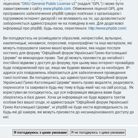
ліцензією “
GNU General Public License v2
” (надалі “GPL”) і може бути
завантаженим з сайту
www.phpbb.com
. Обмеження ліцензії GPL для
програмного забезпечення phpBB суворо пов'язані з організацією і
підтримкою інтернет-дискусій і не впливають на те, що дозволяється/
забороняється адміністрацією чи на поведінку в них. Для додаткової
інформації про phpBB, будь-ласка, перегляньте:
http://www.phpbb.com/
.
Ви погоджуєтесь не розміщувати образливі, непристойні, вульгарні,
наклепницькі, ненависні, погрозливі, порнографічні та інші матеріали, які
можуть порушувати закони вашої країни, країни, яка надає послуги
хостингу для форуму “Офіційний форум Української Греко-Католицької
Церкви” чи міжнародне право. Такі дії можуть призвести до негайної і
постійної відмови у доступі до форуму, при цьому ваш інтернет-провайдер
буде повідомлений про це, якщо ми будемо вважати це за необхідне. IP-
адреси усіх повідомлень зберігаються для забезпечення проведення
такої політики. Ви погоджуєтесь, що адміністратори “Офіційний форум
Української Греко-Католицької Церкви” мають право видаляти, редагувати,
переносити та закривати будь-яку тему в будь-який час на свій розсуд . Як
користувач ви погоджуєтесь, що уся інформація введена вами буде
зберігатись в базі даних. Хоча ця інформація не буде відкрита третім
особам без вашої згоди, ні адміністрація “Офіційний форум Української
Греко-Католицької Церкви”, ні phpBB не буде нести відповідальність за
будь-які дії хакерів, які можуть призвести до несанкціонованого доступу до
неї.