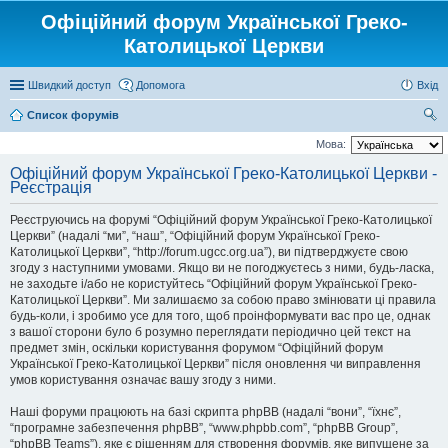
Офіційний форум Української Греко-
Католицької Церкви
Швидкий доступ
Допомога
Вхід
Список форумів
ош
Мова:
ук
Офіційний форум Української Греко-Католицької Церкви -
Реєстрація
Реєструючись на форумі “Офіційний форум Української Греко-Католицької
Церкви” (надалі “ми”, “наш”, “Офіційний форум Української Греко-
Католицької Церкви”, “http://forum.ugcc.org.ua”), ви підтверджуєте свою
згоду з наступними умовами. Якщо ви не погоджуєтесь з ними, будь-ласка,
не заходьте і/або не користуйтесь “Офіційний форум Української Греко-
Католицької Церкви”. Ми залишаємо за собою право змінювати ці правила
будь-коли, і зробимо усе для того, щоб проінформувати вас про це, однак
з вашої сторони було б розумно переглядати періодично цей текст на
предмет змін, оскільки користування форумом “Офіційний форум
Української Греко-Католицької Церкви” після оновлення чи виправлення
умов користування означає вашу згоду з ними.
Наші форуми працюють на базі скрипта phpBB (надалі “вони”, “їхнє”,
“програмне забезпечення phpBB”, “www.phpbb.com”, “phpBB Group”,
“phpBB Teams”), яке є рішенням для створення форумів, яке випущене за