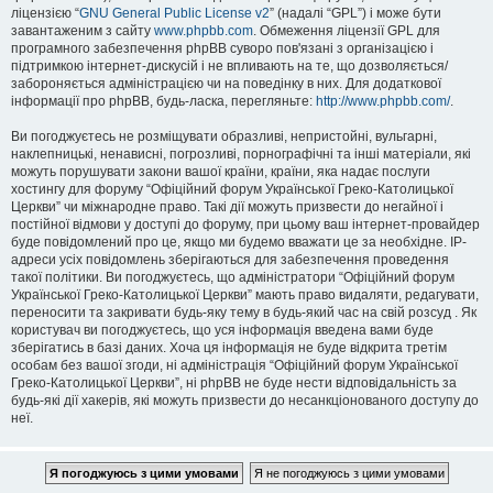
ліцензією “
GNU General Public License v2
” (надалі “GPL”) і може бути
завантаженим з сайту
www.phpbb.com
. Обмеження ліцензії GPL для
програмного забезпечення phpBB суворо пов'язані з організацією і
підтримкою інтернет-дискусій і не впливають на те, що дозволяється/
забороняється адміністрацією чи на поведінку в них. Для додаткової
інформації про phpBB, будь-ласка, перегляньте:
http://www.phpbb.com/
.
Ви погоджуєтесь не розміщувати образливі, непристойні, вульгарні,
наклепницькі, ненависні, погрозливі, порнографічні та інші матеріали, які
можуть порушувати закони вашої країни, країни, яка надає послуги
хостингу для форуму “Офіційний форум Української Греко-Католицької
Церкви” чи міжнародне право. Такі дії можуть призвести до негайної і
постійної відмови у доступі до форуму, при цьому ваш інтернет-провайдер
буде повідомлений про це, якщо ми будемо вважати це за необхідне. IP-
адреси усіх повідомлень зберігаються для забезпечення проведення
такої політики. Ви погоджуєтесь, що адміністратори “Офіційний форум
Української Греко-Католицької Церкви” мають право видаляти, редагувати,
переносити та закривати будь-яку тему в будь-який час на свій розсуд . Як
користувач ви погоджуєтесь, що уся інформація введена вами буде
зберігатись в базі даних. Хоча ця інформація не буде відкрита третім
особам без вашої згоди, ні адміністрація “Офіційний форум Української
Греко-Католицької Церкви”, ні phpBB не буде нести відповідальність за
будь-які дії хакерів, які можуть призвести до несанкціонованого доступу до
неї.