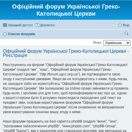
Офіційний форум Української Греко-
Католицької Церкви
Швидкий доступ
Допомога
Вхід
Список форумів
ош
Мова:
ук
Офіційний форум Української Греко-Католицької Церкви -
Реєстрація
Реєструючись на форумі “Офіційний форум Української Греко-Католицької
Церкви” (надалі “ми”, “наш”, “Офіційний форум Української Греко-
Католицької Церкви”, “http://forum.ugcc.org.ua”), ви підтверджуєте свою
згоду з наступними умовами. Якщо ви не погоджуєтесь з ними, будь-ласка,
не заходьте і/або не користуйтесь “Офіційний форум Української Греко-
Католицької Церкви”. Ми залишаємо за собою право змінювати ці правила
будь-коли, і зробимо усе для того, щоб проінформувати вас про це, однак
з вашої сторони було б розумно переглядати періодично цей текст на
предмет змін, оскільки користування форумом “Офіційний форум
Української Греко-Католицької Церкви” після оновлення чи виправлення
умов користування означає вашу згоду з ними.
Наші форуми працюють на базі скрипта phpBB (надалі “вони”, “їхнє”,
“програмне забезпечення phpBB”, “www.phpbb.com”, “phpBB Group”,
“phpBB Teams”), яке є рішенням для створення форумів, яке випущене за