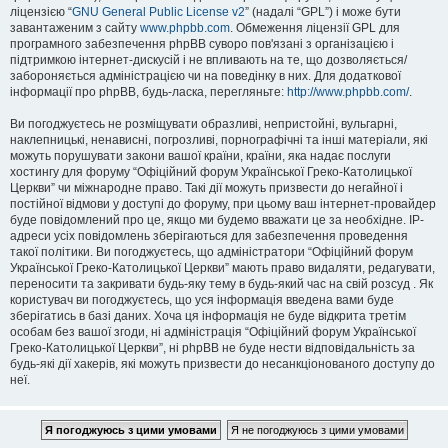
ліцензією “
GNU General Public License v2
” (надалі “GPL”) і може бути
завантаженим з сайту
www.phpbb.com
. Обмеження ліцензії GPL для
програмного забезпечення phpBB суворо пов'язані з організацією і
підтримкою інтернет-дискусій і не впливають на те, що дозволяється/
забороняється адміністрацією чи на поведінку в них. Для додаткової
інформації про phpBB, будь-ласка, перегляньте:
http://www.phpbb.com/
.
Ви погоджуєтесь не розміщувати образливі, непристойні, вульгарні,
наклепницькі, ненависні, погрозливі, порнографічні та інші матеріали, які
можуть порушувати закони вашої країни, країни, яка надає послуги
хостингу для форуму “Офіційний форум Української Греко-Католицької
Церкви” чи міжнародне право. Такі дії можуть призвести до негайної і
постійної відмови у доступі до форуму, при цьому ваш інтернет-провайдер
буде повідомлений про це, якщо ми будемо вважати це за необхідне. IP-
адреси усіх повідомлень зберігаються для забезпечення проведення
такої політики. Ви погоджуєтесь, що адміністратори “Офіційний форум
Української Греко-Католицької Церкви” мають право видаляти, редагувати,
переносити та закривати будь-яку тему в будь-який час на свій розсуд . Як
користувач ви погоджуєтесь, що уся інформація введена вами буде
зберігатись в базі даних. Хоча ця інформація не буде відкрита третім
особам без вашої згоди, ні адміністрація “Офіційний форум Української
Греко-Католицької Церкви”, ні phpBB не буде нести відповідальність за
будь-які дії хакерів, які можуть призвести до несанкціонованого доступу до
неї.