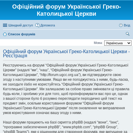
Офіційний форум Української Греко-
Католицької Церкви
Швидкий доступ
Допомога
Вхід
Список форумів
ош
Мова:
ук
Офіційний форум Української Греко-Католицької Церкви -
Реєстрація
Реєструючись на форумі “Офіційний форум Української Греко-Католицької
Церкви” (надалі “ми”, “наш”, “Офіційний форум Української Греко-
Католицької Церкви”, “http://forum.ugcc.org.ua”), ви підтверджуєте свою
згоду з наступними умовами. Якщо ви не погоджуєтесь з ними, будь-ласка,
не заходьте і/або не користуйтесь “Офіційний форум Української Греко-
Католицької Церкви”. Ми залишаємо за собою право змінювати ці правила
будь-коли, і зробимо усе для того, щоб проінформувати вас про це, однак
з вашої сторони було б розумно переглядати періодично цей текст на
предмет змін, оскільки користування форумом “Офіційний форум
Української Греко-Католицької Церкви” після оновлення чи виправлення
умов користування означає вашу згоду з ними.
Наші форуми працюють на базі скрипта phpBB (надалі “вони”, “їхнє”,
“програмне забезпечення phpBB”, “www.phpbb.com”, “phpBB Group”,
“phpBB Teams”), яке є рішенням для створення форумів, яке випущене за