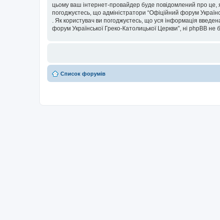
цьому ваш інтернет-провайдер буде повідомлений про це, я
погоджуєтесь, що адміністратори “Офіційний форум Українсь
. Як користувач ви погоджуєтесь, що уся інформація введена
форум Української Греко-Католицької Церкви”, ні phpBB не бу
Список форумів