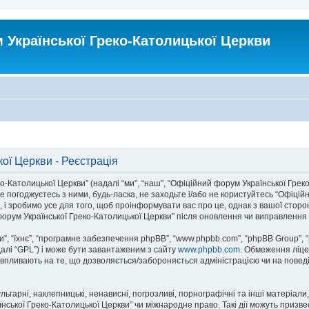
Української Греко-Католицької Церкви
ої Церкви - Реєстрація
атолицької Церкви” (надалі “ми”, “наш”, “Офіційний форум Української Греко-Ка
 погоджуєтесь з ними, будь-ласка, не заходьте і/або не користуйтесь “Офіцій
 і зробимо усе для того, щоб проінформувати вас про це, однак з вашої стор
орум Української Греко-Католицької Церкви” після оновлення чи виправлення 
, “їхнє”, “програмне забезпечення phpBB”, “www.phpbb.com”, “phpBB Group”, 
далі “GPL”) і може бути завантаженим з сайту
www.phpbb.com
. Обмеження ліце
не впливають на те, що дозволяється/забороняється адміністрацією чи на поведі
ьгарні, наклепницькі, ненависні, погрозливі, порнографічні та інші матеріали,
ької Греко-Католицької Церкви” чи міжнародне право. Такі дії можуть призвест