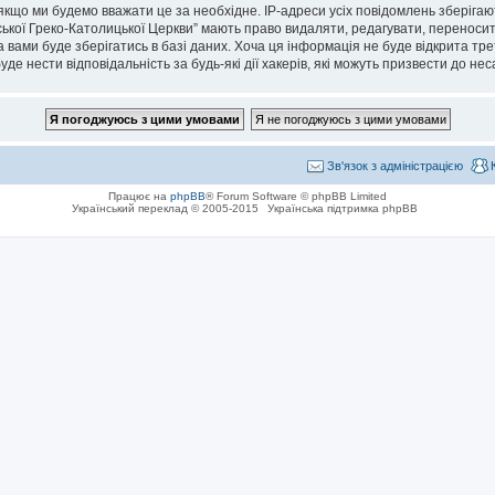
кщо ми будемо вважати це за необхідне. IP-адреси усіх повідомлень зберігаю
кої Греко-Католицької Церкви” мають право видаляти, редагувати, переносити 
 вами буде зберігатись в базі даних. Хоча ця інформація не буде відкрита тре
де нести відповідальність за будь-які дії хакерів, які можуть призвести до не
Зв'язок з адміністрацією
Працює на
phpBB
® Forum Software © phpBB Limited
Український переклад © 2005-2015
Українська підтримка phpBB