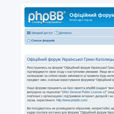
Офіційний форум 
forum.ugcc.org.ua
Швидкий доступ
Допомога
Список форумів
Офіційний форум Української Греко-Католицьк
Реєструючись на форумі “Офіційний форум Української Греко-К
підтверджуєте свою згоду з наступними умовами. Якщо ви не
залишаємо за собою право змінювати ці правила будь-коли,
предмет змін, оскільки користування форумом “Офіційний ф
Наші форуми працюють на базі скрипта phpBB (надалі “вони”
випущене за ліцензією “
GNU General Public License v2
” (на
пов'язані з організацією і підтримкою інтернет-дискусій і 
ласка, перегляньте:
http://www.phpbb.com/
.
Ви погоджуєтесь не розміщувати образливі, непристойні, вул
надає послуги хостингу для форуму “Офіційний форум Українс