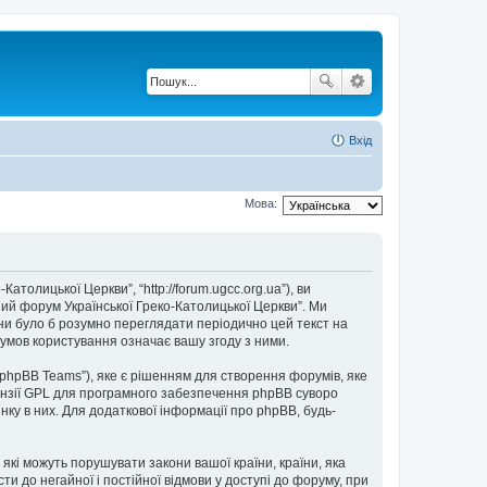
Вхід
Мова:
толицької Церкви”, “http://forum.ugcc.org.ua”), ви
ний форум Української Греко-Католицької Церкви”. Ми
они було б розумно переглядати періодично цей текст на
умов користування означає вашу згоду з ними.
“phpBB Teams”), яке є рішенням для створення форумів, яке
нзії GPL для програмного забезпечення phpBB суворо
нку в них. Для додаткової інформації про phpBB, будь-
 які можуть порушувати закони вашої країни, країни, яка
и до негайної і постійної відмови у доступі до форуму, при