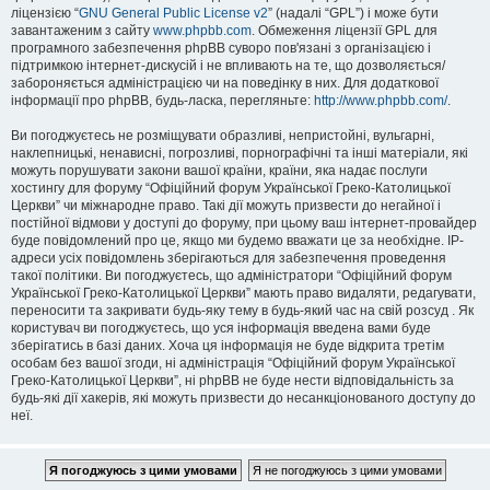
ліцензією “
GNU General Public License v2
” (надалі “GPL”) і може бути
завантаженим з сайту
www.phpbb.com
. Обмеження ліцензії GPL для
програмного забезпечення phpBB суворо пов'язані з організацією і
підтримкою інтернет-дискусій і не впливають на те, що дозволяється/
забороняється адміністрацією чи на поведінку в них. Для додаткової
інформації про phpBB, будь-ласка, перегляньте:
http://www.phpbb.com/
.
Ви погоджуєтесь не розміщувати образливі, непристойні, вульгарні,
наклепницькі, ненависні, погрозливі, порнографічні та інші матеріали, які
можуть порушувати закони вашої країни, країни, яка надає послуги
хостингу для форуму “Офіційний форум Української Греко-Католицької
Церкви” чи міжнародне право. Такі дії можуть призвести до негайної і
постійної відмови у доступі до форуму, при цьому ваш інтернет-провайдер
буде повідомлений про це, якщо ми будемо вважати це за необхідне. IP-
адреси усіх повідомлень зберігаються для забезпечення проведення
такої політики. Ви погоджуєтесь, що адміністратори “Офіційний форум
Української Греко-Католицької Церкви” мають право видаляти, редагувати,
переносити та закривати будь-яку тему в будь-який час на свій розсуд . Як
користувач ви погоджуєтесь, що уся інформація введена вами буде
зберігатись в базі даних. Хоча ця інформація не буде відкрита третім
особам без вашої згоди, ні адміністрація “Офіційний форум Української
Греко-Католицької Церкви”, ні phpBB не буде нести відповідальність за
будь-які дії хакерів, які можуть призвести до несанкціонованого доступу до
неї.