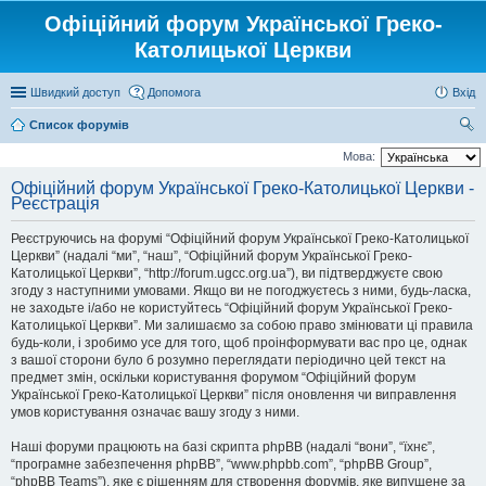
Офіційний форум Української Греко-
Католицької Церкви
Швидкий доступ
Допомога
Вхід
Список форумів
ош
Мова:
ук
Офіційний форум Української Греко-Католицької Церкви -
Реєстрація
Реєструючись на форумі “Офіційний форум Української Греко-Католицької
Церкви” (надалі “ми”, “наш”, “Офіційний форум Української Греко-
Католицької Церкви”, “http://forum.ugcc.org.ua”), ви підтверджуєте свою
згоду з наступними умовами. Якщо ви не погоджуєтесь з ними, будь-ласка,
не заходьте і/або не користуйтесь “Офіційний форум Української Греко-
Католицької Церкви”. Ми залишаємо за собою право змінювати ці правила
будь-коли, і зробимо усе для того, щоб проінформувати вас про це, однак
з вашої сторони було б розумно переглядати періодично цей текст на
предмет змін, оскільки користування форумом “Офіційний форум
Української Греко-Католицької Церкви” після оновлення чи виправлення
умов користування означає вашу згоду з ними.
Наші форуми працюють на базі скрипта phpBB (надалі “вони”, “їхнє”,
“програмне забезпечення phpBB”, “www.phpbb.com”, “phpBB Group”,
“phpBB Teams”), яке є рішенням для створення форумів, яке випущене за