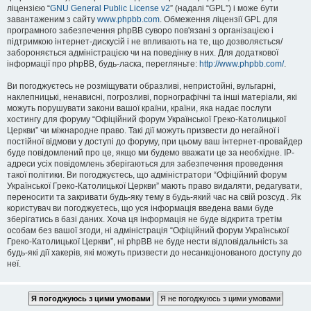
ліцензією “
GNU General Public License v2
” (надалі “GPL”) і може бути
завантаженим з сайту
www.phpbb.com
. Обмеження ліцензії GPL для
програмного забезпечення phpBB суворо пов'язані з організацією і
підтримкою інтернет-дискусій і не впливають на те, що дозволяється/
забороняється адміністрацією чи на поведінку в них. Для додаткової
інформації про phpBB, будь-ласка, перегляньте:
http://www.phpbb.com/
.
Ви погоджуєтесь не розміщувати образливі, непристойні, вульгарні,
наклепницькі, ненависні, погрозливі, порнографічні та інші матеріали, які
можуть порушувати закони вашої країни, країни, яка надає послуги
хостингу для форуму “Офіційний форум Української Греко-Католицької
Церкви” чи міжнародне право. Такі дії можуть призвести до негайної і
постійної відмови у доступі до форуму, при цьому ваш інтернет-провайдер
буде повідомлений про це, якщо ми будемо вважати це за необхідне. IP-
адреси усіх повідомлень зберігаються для забезпечення проведення
такої політики. Ви погоджуєтесь, що адміністратори “Офіційний форум
Української Греко-Католицької Церкви” мають право видаляти, редагувати,
переносити та закривати будь-яку тему в будь-який час на свій розсуд . Як
користувач ви погоджуєтесь, що уся інформація введена вами буде
зберігатись в базі даних. Хоча ця інформація не буде відкрита третім
особам без вашої згоди, ні адміністрація “Офіційний форум Української
Греко-Католицької Церкви”, ні phpBB не буде нести відповідальність за
будь-які дії хакерів, які можуть призвести до несанкціонованого доступу до
неї.