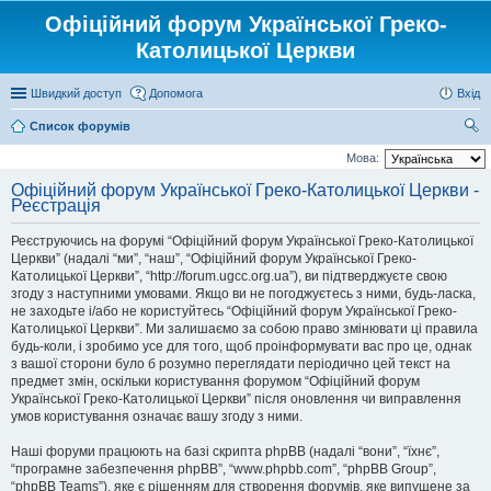
Офіційний форум Української Греко-
Католицької Церкви
Швидкий доступ
Допомога
Вхід
Список форумів
ош
Мова:
ук
Офіційний форум Української Греко-Католицької Церкви -
Реєстрація
Реєструючись на форумі “Офіційний форум Української Греко-Католицької
Церкви” (надалі “ми”, “наш”, “Офіційний форум Української Греко-
Католицької Церкви”, “http://forum.ugcc.org.ua”), ви підтверджуєте свою
згоду з наступними умовами. Якщо ви не погоджуєтесь з ними, будь-ласка,
не заходьте і/або не користуйтесь “Офіційний форум Української Греко-
Католицької Церкви”. Ми залишаємо за собою право змінювати ці правила
будь-коли, і зробимо усе для того, щоб проінформувати вас про це, однак
з вашої сторони було б розумно переглядати періодично цей текст на
предмет змін, оскільки користування форумом “Офіційний форум
Української Греко-Католицької Церкви” після оновлення чи виправлення
умов користування означає вашу згоду з ними.
Наші форуми працюють на базі скрипта phpBB (надалі “вони”, “їхнє”,
“програмне забезпечення phpBB”, “www.phpbb.com”, “phpBB Group”,
“phpBB Teams”), яке є рішенням для створення форумів, яке випущене за