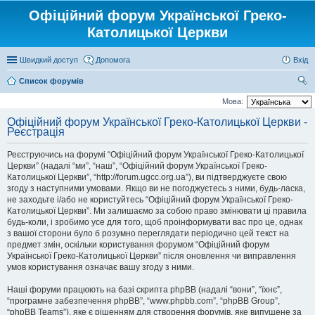
Офіційний форум Української Греко-
Католицької Церкви
Швидкий доступ
Допомога
Вхід
Список форумів
ош
Мова:
ук
Офіційний форум Української Греко-Католицької Церкви -
Реєстрація
Реєструючись на форумі “Офіційний форум Української Греко-Католицької
Церкви” (надалі “ми”, “наш”, “Офіційний форум Української Греко-
Католицької Церкви”, “http://forum.ugcc.org.ua”), ви підтверджуєте свою
згоду з наступними умовами. Якщо ви не погоджуєтесь з ними, будь-ласка,
не заходьте і/або не користуйтесь “Офіційний форум Української Греко-
Католицької Церкви”. Ми залишаємо за собою право змінювати ці правила
будь-коли, і зробимо усе для того, щоб проінформувати вас про це, однак
з вашої сторони було б розумно переглядати періодично цей текст на
предмет змін, оскільки користування форумом “Офіційний форум
Української Греко-Католицької Церкви” після оновлення чи виправлення
умов користування означає вашу згоду з ними.
Наші форуми працюють на базі скрипта phpBB (надалі “вони”, “їхнє”,
“програмне забезпечення phpBB”, “www.phpbb.com”, “phpBB Group”,
“phpBB Teams”), яке є рішенням для створення форумів, яке випущене за