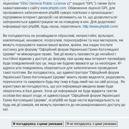
ліцензією “
GNU General Public License v2
” (надалі “GPL”) і може бути
завантаженим з сайту
www.phpbb.com
. Обмеження ліцензії GPL для
програмного забезпечення phpBB суворо пов'язані з організацією і
підтримкою інтернет-дискусій і не впливають на те, що дозволяється/
забороняється адміністрацією чи на поведінку в них. Для додаткової
інформації про phpBB, будь-ласка, перегляньте:
http://www.phpbb.com/
.
Ви погоджуєтесь не розміщувати образливі, непристойні, вульгарні,
наклепницькі, ненависні, погрозливі, порнографічні та інші матеріали, які
можуть порушувати закони вашої країни, країни, яка надає послуги
хостингу для форуму “Офіційний форум Української Греко-Католицької
Церкви” чи міжнародне право. Такі дії можуть призвести до негайної і
постійної відмови у доступі до форуму, при цьому ваш інтернет-провайдер
буде повідомлений про це, якщо ми будемо вважати це за необхідне. IP-
адреси усіх повідомлень зберігаються для забезпечення проведення
такої політики. Ви погоджуєтесь, що адміністратори “Офіційний форум
Української Греко-Католицької Церкви” мають право видаляти, редагувати,
переносити та закривати будь-яку тему в будь-який час на свій розсуд . Як
користувач ви погоджуєтесь, що уся інформація введена вами буде
зберігатись в базі даних. Хоча ця інформація не буде відкрита третім
особам без вашої згоди, ні адміністрація “Офіційний форум Української
Греко-Католицької Церкви”, ні phpBB не буде нести відповідальність за
будь-які дії хакерів, які можуть призвести до несанкціонованого доступу до
неї.