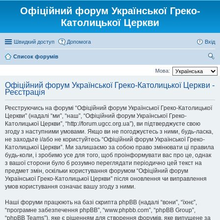
Офіційний форум Української Греко-
Католицької Церкви
Швидкий доступ
Допомога
Вхід
Список форумів
ош
Мова:
ук
Офіційний форум Української Греко-Католицької Церкви -
Реєстрація
Реєструючись на форумі “Офіційний форум Української Греко-Католицької
Церкви” (надалі “ми”, “наш”, “Офіційний форум Української Греко-
Католицької Церкви”, “http://forum.ugcc.org.ua”), ви підтверджуєте свою
згоду з наступними умовами. Якщо ви не погоджуєтесь з ними, будь-ласка,
не заходьте і/або не користуйтесь “Офіційний форум Української Греко-
Католицької Церкви”. Ми залишаємо за собою право змінювати ці правила
будь-коли, і зробимо усе для того, щоб проінформувати вас про це, однак
з вашої сторони було б розумно переглядати періодично цей текст на
предмет змін, оскільки користування форумом “Офіційний форум
Української Греко-Католицької Церкви” після оновлення чи виправлення
умов користування означає вашу згоду з ними.
Наші форуми працюють на базі скрипта phpBB (надалі “вони”, “їхнє”,
“програмне забезпечення phpBB”, “www.phpbb.com”, “phpBB Group”,
“phpBB Teams”), яке є рішенням для створення форумів, яке випущене за