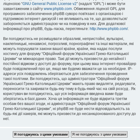
ліцензією “
GNU General Public License v2
” (надалі “GPL”) і може бути
завантаженим з сайту
www.phpbb.com
. Обмеження ліцензії GPL для
програмного забезпечення phpBB суворо пов'язані з організацією і
підтримкою інтернет-дискусій і не впливають на те, що дозволяється/
забороняється адміністрацією чи на поведінку в них. Для додаткової
інформації про phpBB, будь-ласка, перегляньте:
http://www.phpbb.com/
.
Ви погоджуєтесь не розміщувати образливі, непристойні, вульгарні,
наклепницькі, ненависні, погрозливі, порнографічні та інші матеріали, які
можуть порушувати закони вашої країни, країни, яка надає послуги
хостингу для форуму “Офіційний форум Української Греко-Католицької
Церкви” чи міжнародне право. Такі дії можуть призвести до негайної і
постійної відмови у доступі до форуму, при цьому ваш інтернет-провайдер
буде повідомлений про це, якщо ми будемо вважати це за необхідне. IP-
адреси усіх повідомлень зберігаються для забезпечення проведення
такої політики. Ви погоджуєтесь, що адміністратори “Офіційний форум
Української Греко-Католицької Церкви” мають право видаляти, редагувати,
переносити та закривати будь-яку тему в будь-який час на свій розсуд . Як
користувач ви погоджуєтесь, що уся інформація введена вами буде
зберігатись в базі даних. Хоча ця інформація не буде відкрита третім
особам без вашої згоди, ні адміністрація “Офіційний форум Української
Греко-Католицької Церкви”, ні phpBB не буде нести відповідальність за
будь-які дії хакерів, які можуть призвести до несанкціонованого доступу до
неї.