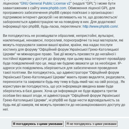
ліцензією “
GNU General Public License v2
” (надалі “GPL”) і може бути
завантаженим з сайту
www.phpbb.com
. Обмеження ліцензії GPL для
програмного забезпечення phpBB суворо пов'язані з організацією і
підтримкою інтернет-дискусій і не впливають на те, що дозволяється/
забороняється адміністрацією чи на поведінку в них. Для додаткової
інформації про phpBB, будь-ласка, перегляньте:
http://www.phpbb.com/
.
Ви погоджуєтесь не розміщувати образливі, непристойні, вульгарні,
наклепницькі, ненависні, погрозливі, порнографічні та інші матеріали, які
можуть порушувати закони вашої країни, країни, яка надає послуги
хостингу для форуму “Офіційний форум Української Греко-Католицької
Церкви” чи міжнародне право. Такі дії можуть призвести до негайної і
постійної відмови у доступі до форуму, при цьому ваш інтернет-провайдер
буде повідомлений про це, якщо ми будемо вважати це за необхідне. IP-
адреси усіх повідомлень зберігаються для забезпечення проведення
такої політики. Ви погоджуєтесь, що адміністратори “Офіційний форум
Української Греко-Католицької Церкви” мають право видаляти, редагувати,
переносити та закривати будь-яку тему в будь-який час на свій розсуд . Як
користувач ви погоджуєтесь, що уся інформація введена вами буде
зберігатись в базі даних. Хоча ця інформація не буде відкрита третім
особам без вашої згоди, ні адміністрація “Офіційний форум Української
Греко-Католицької Церкви”, ні phpBB не буде нести відповідальність за
будь-які дії хакерів, які можуть призвести до несанкціонованого доступу до
неї.