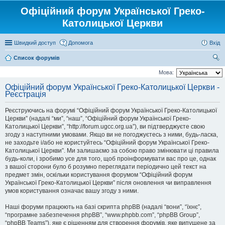
Офіційний форум Української Греко-
Католицької Церкви
Швидкий доступ
Допомога
Вхід
Список форумів
ош
Мова:
ук
Офіційний форум Української Греко-Католицької Церкви -
Реєстрація
Реєструючись на форумі “Офіційний форум Української Греко-Католицької
Церкви” (надалі “ми”, “наш”, “Офіційний форум Української Греко-
Католицької Церкви”, “http://forum.ugcc.org.ua”), ви підтверджуєте свою
згоду з наступними умовами. Якщо ви не погоджуєтесь з ними, будь-ласка,
не заходьте і/або не користуйтесь “Офіційний форум Української Греко-
Католицької Церкви”. Ми залишаємо за собою право змінювати ці правила
будь-коли, і зробимо усе для того, щоб проінформувати вас про це, однак
з вашої сторони було б розумно переглядати періодично цей текст на
предмет змін, оскільки користування форумом “Офіційний форум
Української Греко-Католицької Церкви” після оновлення чи виправлення
умов користування означає вашу згоду з ними.
Наші форуми працюють на базі скрипта phpBB (надалі “вони”, “їхнє”,
“програмне забезпечення phpBB”, “www.phpbb.com”, “phpBB Group”,
“phpBB Teams”), яке є рішенням для створення форумів, яке випущене за