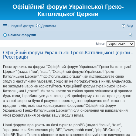
Офіційний форум Української Греко-
Католицької Церкви
Швидкий доступ
Допомога
Вхід
Список форумів
ош
Мова:
ук
Офіційний форум Української Греко-Католицької Церкви -
Реєстрація
Реєструючись на форумі “Офіційний форум Української Греко-Католицької
Церкви” (надалі “ми”, “наш”, “Офіційний форум Української Греко-
Католицької Церкви”, “http://forum.ugcc.org.ua”), ви підтверджуєте свою
згоду з наступними умовами. Якщо ви не погоджуєтесь з ними, будь-ласка,
не заходьте і/або не користуйтесь “Офіційний форум Української Греко-
Католицької Церкви”. Ми залишаємо за собою право змінювати ці правила
будь-коли, і зробимо усе для того, щоб проінформувати вас про це, однак
з вашої сторони було б розумно переглядати періодично цей текст на
предмет змін, оскільки користування форумом “Офіційний форум
Української Греко-Католицької Церкви” після оновлення чи виправлення
умов користування означає вашу згоду з ними.
Наші форуми працюють на базі скрипта phpBB (надалі “вони”, “їхнє”,
“програмне забезпечення phpBB”, “www.phpbb.com”, “phpBB Group”,
“phpBB Teams”), яке є рішенням для створення форумів, яке випущене за