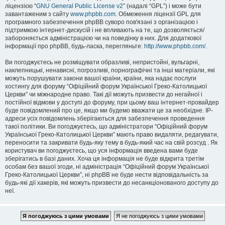
ліцензією “
GNU General Public License v2
” (надалі “GPL”) і може бути
завантаженим з сайту
www.phpbb.com
. Обмеження ліцензії GPL для
програмного забезпечення phpBB суворо пов'язані з організацією і
підтримкою інтернет-дискусій і не впливають на те, що дозволяється/
забороняється адміністрацією чи на поведінку в них. Для додаткової
інформації про phpBB, будь-ласка, перегляньте:
http://www.phpbb.com/
.
Ви погоджуєтесь не розміщувати образливі, непристойні, вульгарні,
наклепницькі, ненависні, погрозливі, порнографічні та інші матеріали, які
можуть порушувати закони вашої країни, країни, яка надає послуги
хостингу для форуму “Офіційний форум Української Греко-Католицької
Церкви” чи міжнародне право. Такі дії можуть призвести до негайної і
постійної відмови у доступі до форуму, при цьому ваш інтернет-провайдер
буде повідомлений про це, якщо ми будемо вважати це за необхідне. IP-
адреси усіх повідомлень зберігаються для забезпечення проведення
такої політики. Ви погоджуєтесь, що адміністратори “Офіційний форум
Української Греко-Католицької Церкви” мають право видаляти, редагувати,
переносити та закривати будь-яку тему в будь-який час на свій розсуд . Як
користувач ви погоджуєтесь, що уся інформація введена вами буде
зберігатись в базі даних. Хоча ця інформація не буде відкрита третім
особам без вашої згоди, ні адміністрація “Офіційний форум Української
Греко-Католицької Церкви”, ні phpBB не буде нести відповідальність за
будь-які дії хакерів, які можуть призвести до несанкціонованого доступу до
неї.