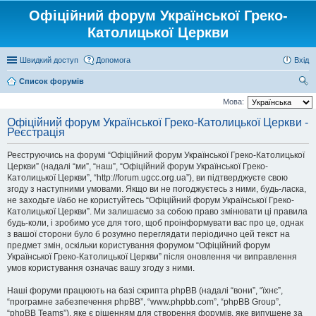
Офіційний форум Української Греко-
Католицької Церкви
Швидкий доступ
Допомога
Вхід
Список форумів
ош
Мова:
ук
Офіційний форум Української Греко-Католицької Церкви -
Реєстрація
Реєструючись на форумі “Офіційний форум Української Греко-Католицької
Церкви” (надалі “ми”, “наш”, “Офіційний форум Української Греко-
Католицької Церкви”, “http://forum.ugcc.org.ua”), ви підтверджуєте свою
згоду з наступними умовами. Якщо ви не погоджуєтесь з ними, будь-ласка,
не заходьте і/або не користуйтесь “Офіційний форум Української Греко-
Католицької Церкви”. Ми залишаємо за собою право змінювати ці правила
будь-коли, і зробимо усе для того, щоб проінформувати вас про це, однак
з вашої сторони було б розумно переглядати періодично цей текст на
предмет змін, оскільки користування форумом “Офіційний форум
Української Греко-Католицької Церкви” після оновлення чи виправлення
умов користування означає вашу згоду з ними.
Наші форуми працюють на базі скрипта phpBB (надалі “вони”, “їхнє”,
“програмне забезпечення phpBB”, “www.phpbb.com”, “phpBB Group”,
“phpBB Teams”), яке є рішенням для створення форумів, яке випущене за