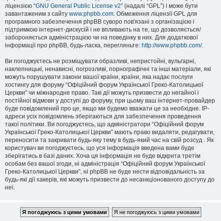
ліцензією “
GNU General Public License v2
” (надалі “GPL”) і може бути
завантаженим з сайту
www.phpbb.com
. Обмеження ліцензії GPL для
програмного забезпечення phpBB суворо пов'язані з організацією і
підтримкою інтернет-дискусій і не впливають на те, що дозволяється/
забороняється адміністрацією чи на поведінку в них. Для додаткової
інформації про phpBB, будь-ласка, перегляньте:
http://www.phpbb.com/
.
Ви погоджуєтесь не розміщувати образливі, непристойні, вульгарні,
наклепницькі, ненависні, погрозливі, порнографічні та інші матеріали, які
можуть порушувати закони вашої країни, країни, яка надає послуги
хостингу для форуму “Офіційний форум Української Греко-Католицької
Церкви” чи міжнародне право. Такі дії можуть призвести до негайної і
постійної відмови у доступі до форуму, при цьому ваш інтернет-провайдер
буде повідомлений про це, якщо ми будемо вважати це за необхідне. IP-
адреси усіх повідомлень зберігаються для забезпечення проведення
такої політики. Ви погоджуєтесь, що адміністратори “Офіційний форум
Української Греко-Католицької Церкви” мають право видаляти, редагувати,
переносити та закривати будь-яку тему в будь-який час на свій розсуд . Як
користувач ви погоджуєтесь, що уся інформація введена вами буде
зберігатись в базі даних. Хоча ця інформація не буде відкрита третім
особам без вашої згоди, ні адміністрація “Офіційний форум Української
Греко-Католицької Церкви”, ні phpBB не буде нести відповідальність за
будь-які дії хакерів, які можуть призвести до несанкціонованого доступу до
неї.