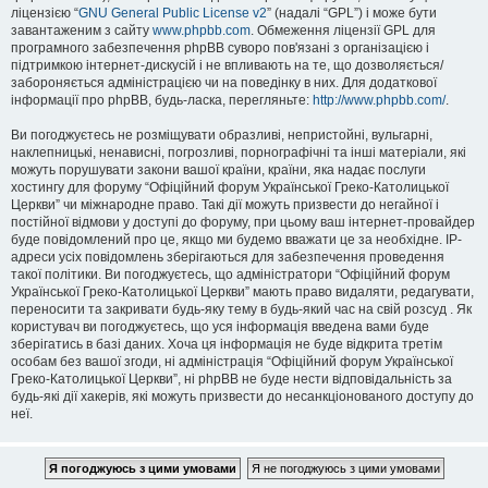
ліцензією “
GNU General Public License v2
” (надалі “GPL”) і може бути
завантаженим з сайту
www.phpbb.com
. Обмеження ліцензії GPL для
програмного забезпечення phpBB суворо пов'язані з організацією і
підтримкою інтернет-дискусій і не впливають на те, що дозволяється/
забороняється адміністрацією чи на поведінку в них. Для додаткової
інформації про phpBB, будь-ласка, перегляньте:
http://www.phpbb.com/
.
Ви погоджуєтесь не розміщувати образливі, непристойні, вульгарні,
наклепницькі, ненависні, погрозливі, порнографічні та інші матеріали, які
можуть порушувати закони вашої країни, країни, яка надає послуги
хостингу для форуму “Офіційний форум Української Греко-Католицької
Церкви” чи міжнародне право. Такі дії можуть призвести до негайної і
постійної відмови у доступі до форуму, при цьому ваш інтернет-провайдер
буде повідомлений про це, якщо ми будемо вважати це за необхідне. IP-
адреси усіх повідомлень зберігаються для забезпечення проведення
такої політики. Ви погоджуєтесь, що адміністратори “Офіційний форум
Української Греко-Католицької Церкви” мають право видаляти, редагувати,
переносити та закривати будь-яку тему в будь-який час на свій розсуд . Як
користувач ви погоджуєтесь, що уся інформація введена вами буде
зберігатись в базі даних. Хоча ця інформація не буде відкрита третім
особам без вашої згоди, ні адміністрація “Офіційний форум Української
Греко-Католицької Церкви”, ні phpBB не буде нести відповідальність за
будь-які дії хакерів, які можуть призвести до несанкціонованого доступу до
неї.