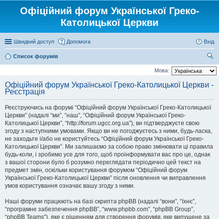
Офіційний форум Української Греко-
Католицької Церкви
Швидкий доступ
Допомога
Вхід
Список форумів
ош
Мова:
ук
Офіційний форум Української Греко-Католицької Церкви -
Реєстрація
Реєструючись на форумі “Офіційний форум Української Греко-Католицької
Церкви” (надалі “ми”, “наш”, “Офіційний форум Української Греко-
Католицької Церкви”, “http://forum.ugcc.org.ua”), ви підтверджуєте свою
згоду з наступними умовами. Якщо ви не погоджуєтесь з ними, будь-ласка,
не заходьте і/або не користуйтесь “Офіційний форум Української Греко-
Католицької Церкви”. Ми залишаємо за собою право змінювати ці правила
будь-коли, і зробимо усе для того, щоб проінформувати вас про це, однак
з вашої сторони було б розумно переглядати періодично цей текст на
предмет змін, оскільки користування форумом “Офіційний форум
Української Греко-Католицької Церкви” після оновлення чи виправлення
умов користування означає вашу згоду з ними.
Наші форуми працюють на базі скрипта phpBB (надалі “вони”, “їхнє”,
“програмне забезпечення phpBB”, “www.phpbb.com”, “phpBB Group”,
“phpBB Teams”), яке є рішенням для створення форумів, яке випущене за