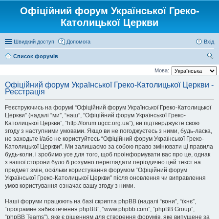
Офіційний форум Української Греко-
Католицької Церкви
Швидкий доступ
Допомога
Вхід
Список форумів
ош
Мова:
ук
Офіційний форум Української Греко-Католицької Церкви -
Реєстрація
Реєструючись на форумі “Офіційний форум Української Греко-Католицької
Церкви” (надалі “ми”, “наш”, “Офіційний форум Української Греко-
Католицької Церкви”, “http://forum.ugcc.org.ua”), ви підтверджуєте свою
згоду з наступними умовами. Якщо ви не погоджуєтесь з ними, будь-ласка,
не заходьте і/або не користуйтесь “Офіційний форум Української Греко-
Католицької Церкви”. Ми залишаємо за собою право змінювати ці правила
будь-коли, і зробимо усе для того, щоб проінформувати вас про це, однак
з вашої сторони було б розумно переглядати періодично цей текст на
предмет змін, оскільки користування форумом “Офіційний форум
Української Греко-Католицької Церкви” після оновлення чи виправлення
умов користування означає вашу згоду з ними.
Наші форуми працюють на базі скрипта phpBB (надалі “вони”, “їхнє”,
“програмне забезпечення phpBB”, “www.phpbb.com”, “phpBB Group”,
“phpBB Teams”), яке є рішенням для створення форумів, яке випущене за