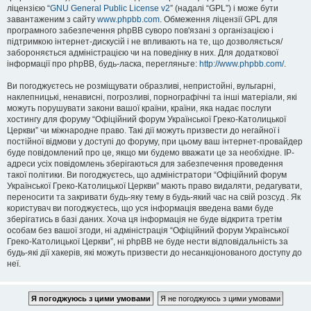
ліцензією “
GNU General Public License v2
” (надалі “GPL”) і може бути
завантаженим з сайту
www.phpbb.com
. Обмеження ліцензії GPL для
програмного забезпечення phpBB суворо пов'язані з організацією і
підтримкою інтернет-дискусій і не впливають на те, що дозволяється/
забороняється адміністрацією чи на поведінку в них. Для додаткової
інформації про phpBB, будь-ласка, перегляньте:
http://www.phpbb.com/
.
Ви погоджуєтесь не розміщувати образливі, непристойні, вульгарні,
наклепницькі, ненависні, погрозливі, порнографічні та інші матеріали, які
можуть порушувати закони вашої країни, країни, яка надає послуги
хостингу для форуму “Офіційний форум Української Греко-Католицької
Церкви” чи міжнародне право. Такі дії можуть призвести до негайної і
постійної відмови у доступі до форуму, при цьому ваш інтернет-провайдер
буде повідомлений про це, якщо ми будемо вважати це за необхідне. IP-
адреси усіх повідомлень зберігаються для забезпечення проведення
такої політики. Ви погоджуєтесь, що адміністратори “Офіційний форум
Української Греко-Католицької Церкви” мають право видаляти, редагувати,
переносити та закривати будь-яку тему в будь-який час на свій розсуд . Як
користувач ви погоджуєтесь, що уся інформація введена вами буде
зберігатись в базі даних. Хоча ця інформація не буде відкрита третім
особам без вашої згоди, ні адміністрація “Офіційний форум Української
Греко-Католицької Церкви”, ні phpBB не буде нести відповідальність за
будь-які дії хакерів, які можуть призвести до несанкціонованого доступу до
неї.