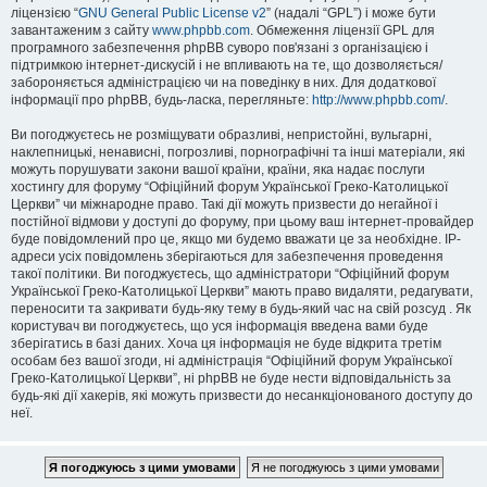
ліцензією “
GNU General Public License v2
” (надалі “GPL”) і може бути
завантаженим з сайту
www.phpbb.com
. Обмеження ліцензії GPL для
програмного забезпечення phpBB суворо пов'язані з організацією і
підтримкою інтернет-дискусій і не впливають на те, що дозволяється/
забороняється адміністрацією чи на поведінку в них. Для додаткової
інформації про phpBB, будь-ласка, перегляньте:
http://www.phpbb.com/
.
Ви погоджуєтесь не розміщувати образливі, непристойні, вульгарні,
наклепницькі, ненависні, погрозливі, порнографічні та інші матеріали, які
можуть порушувати закони вашої країни, країни, яка надає послуги
хостингу для форуму “Офіційний форум Української Греко-Католицької
Церкви” чи міжнародне право. Такі дії можуть призвести до негайної і
постійної відмови у доступі до форуму, при цьому ваш інтернет-провайдер
буде повідомлений про це, якщо ми будемо вважати це за необхідне. IP-
адреси усіх повідомлень зберігаються для забезпечення проведення
такої політики. Ви погоджуєтесь, що адміністратори “Офіційний форум
Української Греко-Католицької Церкви” мають право видаляти, редагувати,
переносити та закривати будь-яку тему в будь-який час на свій розсуд . Як
користувач ви погоджуєтесь, що уся інформація введена вами буде
зберігатись в базі даних. Хоча ця інформація не буде відкрита третім
особам без вашої згоди, ні адміністрація “Офіційний форум Української
Греко-Католицької Церкви”, ні phpBB не буде нести відповідальність за
будь-які дії хакерів, які можуть призвести до несанкціонованого доступу до
неї.