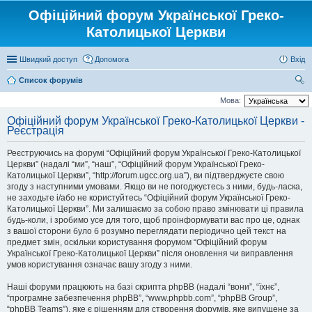
Офіційний форум Української Греко-
Католицької Церкви
Швидкий доступ
Допомога
Вхід
Список форумів
ош
Мова:
ук
Офіційний форум Української Греко-Католицької Церкви -
Реєстрація
Реєструючись на форумі “Офіційний форум Української Греко-Католицької
Церкви” (надалі “ми”, “наш”, “Офіційний форум Української Греко-
Католицької Церкви”, “http://forum.ugcc.org.ua”), ви підтверджуєте свою
згоду з наступними умовами. Якщо ви не погоджуєтесь з ними, будь-ласка,
не заходьте і/або не користуйтесь “Офіційний форум Української Греко-
Католицької Церкви”. Ми залишаємо за собою право змінювати ці правила
будь-коли, і зробимо усе для того, щоб проінформувати вас про це, однак
з вашої сторони було б розумно переглядати періодично цей текст на
предмет змін, оскільки користування форумом “Офіційний форум
Української Греко-Католицької Церкви” після оновлення чи виправлення
умов користування означає вашу згоду з ними.
Наші форуми працюють на базі скрипта phpBB (надалі “вони”, “їхнє”,
“програмне забезпечення phpBB”, “www.phpbb.com”, “phpBB Group”,
“phpBB Teams”), яке є рішенням для створення форумів, яке випущене за