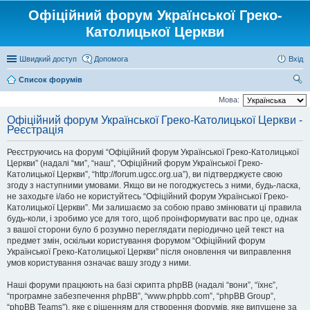
Офіційний форум Української Греко-
Католицької Церкви
Швидкий доступ
Допомога
Вхід
Список форумів
ош
Мова:
ук
Офіційний форум Української Греко-Католицької Церкви -
Реєстрація
Реєструючись на форумі “Офіційний форум Української Греко-Католицької
Церкви” (надалі “ми”, “наш”, “Офіційний форум Української Греко-
Католицької Церкви”, “http://forum.ugcc.org.ua”), ви підтверджуєте свою
згоду з наступними умовами. Якщо ви не погоджуєтесь з ними, будь-ласка,
не заходьте і/або не користуйтесь “Офіційний форум Української Греко-
Католицької Церкви”. Ми залишаємо за собою право змінювати ці правила
будь-коли, і зробимо усе для того, щоб проінформувати вас про це, однак
з вашої сторони було б розумно переглядати періодично цей текст на
предмет змін, оскільки користування форумом “Офіційний форум
Української Греко-Католицької Церкви” після оновлення чи виправлення
умов користування означає вашу згоду з ними.
Наші форуми працюють на базі скрипта phpBB (надалі “вони”, “їхнє”,
“програмне забезпечення phpBB”, “www.phpbb.com”, “phpBB Group”,
“phpBB Teams”), яке є рішенням для створення форумів, яке випущене за