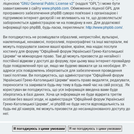
ліцензією “
GNU General Public License v2
” (надалі “GPL”) і може бути
завантаженим з сайту
www.phpbb.com
. Обмеження ліцензії GPL для
програмного забезпечення phpBB суворо пов'язані з організацією і
підтримкою інтернет-дискусій і не впливають на те, що дозволяється/
забороняється адміністрацією чи на поведінку в них. Для додаткової
інформації про phpBB, будь-ласка, перегляньте:
http://www.phpbb.com/
.
Ви погоджуєтесь не розміщувати образливі, непристойні, вульгарні,
наклепницькі, ненависні, погрозливі, порнографічні та інші матеріали, які
можуть порушувати закони вашої країни, країни, яка надає послуги
хостингу для форуму “Офіційний форум Української Греко-Католицької
Церкви” чи міжнародне право. Такі дії можуть призвести до негайної і
постійної відмови у доступі до форуму, при цьому ваш інтернет-провайдер
буде повідомлений про це, якщо ми будемо вважати це за необхідне. IP-
адреси усіх повідомлень зберігаються для забезпечення проведення
такої політики. Ви погоджуєтесь, що адміністратори “Офіційний форум
Української Греко-Католицької Церкви” мають право видаляти, редагувати,
переносити та закривати будь-яку тему в будь-який час на свій розсуд . Як
користувач ви погоджуєтесь, що уся інформація введена вами буде
зберігатись в базі даних. Хоча ця інформація не буде відкрита третім
особам без вашої згоди, ні адміністрація “Офіційний форум Української
Греко-Католицької Церкви”, ні phpBB не буде нести відповідальність за
будь-які дії хакерів, які можуть призвести до несанкціонованого доступу до
неї.