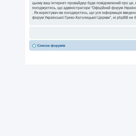
цьому ваш інтернет-провайдер буде повідомлений про це, я
погоджуєтесь, що адміністратори “Офіційний форум Українсь
. Як користувач ви погоджуєтесь, що уся інформація введена
форум Української Греко-Католицької Церкви”, ні phpBB не бу
Список форумів