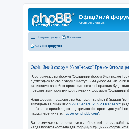
Офіційний форум 
forum.ugcc.org.ua
Швидкий доступ
Допомога
Список форумів
Офіційний форум Української Греко-Католицьк
Реєструючись на форумі “Офіційний форум Української Греко-К
підтверджуєте свою згоду з наступними умовами. Якщо ви не
залишаємо за собою право змінювати ці правила будь-коли,
предмет змін, оскільки користування форумом “Офіційний ф
Наші форуми працюють на базі скрипта phpBB (надалі “вони”
випущене за ліцензією “
GNU General Public License v2
” (на
пов'язані з організацією і підтримкою інтернет-дискусій і 
ласка, перегляньте:
http://www.phpbb.com/
.
Ви погоджуєтесь не розміщувати образливі, непристойні, вул
надає послуги хостингу для форуму “Офіційний форум Українс