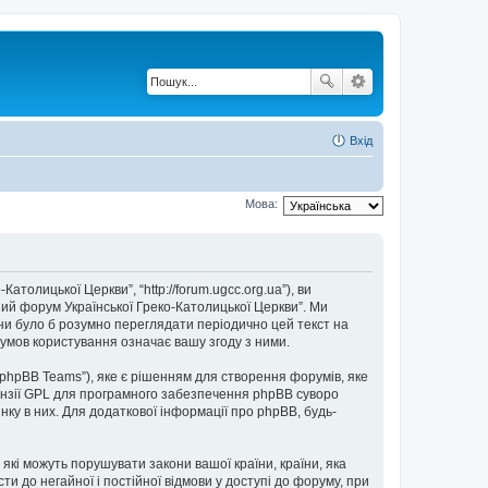
Вхід
Мова:
толицької Церкви”, “http://forum.ugcc.org.ua”), ви
ний форум Української Греко-Католицької Церкви”. Ми
они було б розумно переглядати періодично цей текст на
умов користування означає вашу згоду з ними.
“phpBB Teams”), яке є рішенням для створення форумів, яке
нзії GPL для програмного забезпечення phpBB суворо
нку в них. Для додаткової інформації про phpBB, будь-
 які можуть порушувати закони вашої країни, країни, яка
и до негайної і постійної відмови у доступі до форуму, при