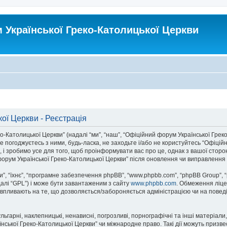
Української Греко-Католицької Церкви
ої Церкви - Реєстрація
атолицької Церкви” (надалі “ми”, “наш”, “Офіційний форум Української Греко-Ка
 погоджуєтесь з ними, будь-ласка, не заходьте і/або не користуйтесь “Офіцій
 і зробимо усе для того, щоб проінформувати вас про це, однак з вашої стор
орум Української Греко-Католицької Церкви” після оновлення чи виправлення 
, “їхнє”, “програмне забезпечення phpBB”, “www.phpbb.com”, “phpBB Group”, 
далі “GPL”) і може бути завантаженим з сайту
www.phpbb.com
. Обмеження ліце
не впливають на те, що дозволяється/забороняється адміністрацією чи на поведі
ьгарні, наклепницькі, ненависні, погрозливі, порнографічні та інші матеріали,
ької Греко-Католицької Церкви” чи міжнародне право. Такі дії можуть призвест