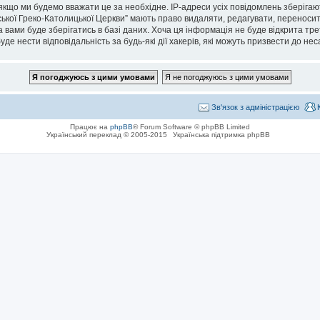
кщо ми будемо вважати це за необхідне. IP-адреси усіх повідомлень зберігаю
кої Греко-Католицької Церкви” мають право видаляти, редагувати, переносити 
 вами буде зберігатись в базі даних. Хоча ця інформація не буде відкрита тре
де нести відповідальність за будь-які дії хакерів, які можуть призвести до не
Зв'язок з адміністрацією
Працює на
phpBB
® Forum Software © phpBB Limited
Український переклад © 2005-2015
Українська підтримка phpBB