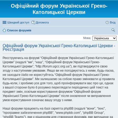
Офіційний форум Української Греко-
Католицької Церкви
Швидкий доступ
Допомога
Вхід
Список форумів
ош
Мова:
ук
Офіційний форум Української Греко-Католицької Церкви -
Реєстрація
Реєструючись на форумі “Офіційний форум Української Греко-Католицької
Церкви” (надалі “ми”, “наш”, “Офіційний форум Української Греко-
Католицької Церкви”, “http://forum.ugcc.org.ua”), ви підтверджуєте свою
згоду з наступними умовами. Якщо ви не погоджуєтесь з ними, будь-ласка,
не заходьте і/або не користуйтесь “Офіційний форум Української Греко-
Католицької Церкви”. Ми залишаємо за собою право змінювати ці правила
будь-коли, і зробимо усе для того, щоб проінформувати вас про це, однак
з вашої сторони було б розумно переглядати періодично цей текст на
предмет змін, оскільки користування форумом “Офіційний форум
Української Греко-Католицької Церкви” після оновлення чи виправлення
умов користування означає вашу згоду з ними.
Наші форуми працюють на базі скрипта phpBB (надалі “вони”, “їхнє”,
“програмне забезпечення phpBB”, “www.phpbb.com”, “phpBB Group”,
“phpBB Teams”), яке є рішенням для створення форумів, яке випущене за