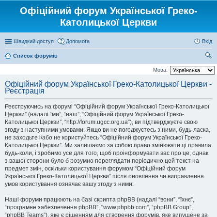
Офіційний форум Української Греко-
Католицької Церкви
Швидкий доступ
Допомога
Вхід
Список форумів
ош
Мова:
ук
Офіційний форум Української Греко-Католицької Церкви -
Реєстрація
Реєструючись на форумі “Офіційний форум Української Греко-Католицької
Церкви” (надалі “ми”, “наш”, “Офіційний форум Української Греко-
Католицької Церкви”, “http://forum.ugcc.org.ua”), ви підтверджуєте свою
згоду з наступними умовами. Якщо ви не погоджуєтесь з ними, будь-ласка,
не заходьте і/або не користуйтесь “Офіційний форум Української Греко-
Католицької Церкви”. Ми залишаємо за собою право змінювати ці правила
будь-коли, і зробимо усе для того, щоб проінформувати вас про це, однак
з вашої сторони було б розумно переглядати періодично цей текст на
предмет змін, оскільки користування форумом “Офіційний форум
Української Греко-Католицької Церкви” після оновлення чи виправлення
умов користування означає вашу згоду з ними.
Наші форуми працюють на базі скрипта phpBB (надалі “вони”, “їхнє”,
“програмне забезпечення phpBB”, “www.phpbb.com”, “phpBB Group”,
“phpBB Teams”), яке є рішенням для створення форумів, яке випущене за