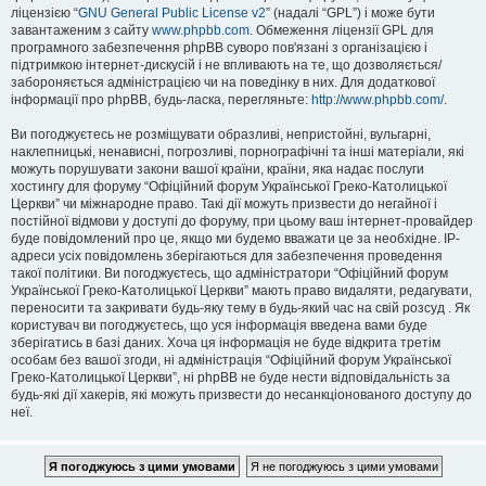
ліцензією “
GNU General Public License v2
” (надалі “GPL”) і може бути
завантаженим з сайту
www.phpbb.com
. Обмеження ліцензії GPL для
програмного забезпечення phpBB суворо пов'язані з організацією і
підтримкою інтернет-дискусій і не впливають на те, що дозволяється/
забороняється адміністрацією чи на поведінку в них. Для додаткової
інформації про phpBB, будь-ласка, перегляньте:
http://www.phpbb.com/
.
Ви погоджуєтесь не розміщувати образливі, непристойні, вульгарні,
наклепницькі, ненависні, погрозливі, порнографічні та інші матеріали, які
можуть порушувати закони вашої країни, країни, яка надає послуги
хостингу для форуму “Офіційний форум Української Греко-Католицької
Церкви” чи міжнародне право. Такі дії можуть призвести до негайної і
постійної відмови у доступі до форуму, при цьому ваш інтернет-провайдер
буде повідомлений про це, якщо ми будемо вважати це за необхідне. IP-
адреси усіх повідомлень зберігаються для забезпечення проведення
такої політики. Ви погоджуєтесь, що адміністратори “Офіційний форум
Української Греко-Католицької Церкви” мають право видаляти, редагувати,
переносити та закривати будь-яку тему в будь-який час на свій розсуд . Як
користувач ви погоджуєтесь, що уся інформація введена вами буде
зберігатись в базі даних. Хоча ця інформація не буде відкрита третім
особам без вашої згоди, ні адміністрація “Офіційний форум Української
Греко-Католицької Церкви”, ні phpBB не буде нести відповідальність за
будь-які дії хакерів, які можуть призвести до несанкціонованого доступу до
неї.