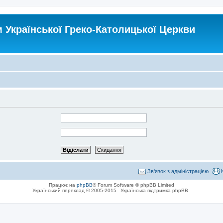
Української Греко-Католицької Церкви
Зв'язок з адміністрацією
Працює на
phpBB
® Forum Software © phpBB Limited
Український переклад © 2005-2015
Українська підтримка phpBB