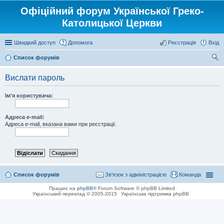
Офіційний форум Української Греко-
Католицької Церкви
Швидкий доступ
Допомога
Реєстрація
Вхід
Список форумів
ош
Вислати пароль
ук
Ім'я користувача:
Адреса e-mail:
Адреса e-mail, вказана вами при реєстрації.
Список форумів
Зв'язок з адміністрацією
Команда
Працює на
phpBB
® Forum Software © phpBB Limited
Український переклад © 2005-2015
Українська підтримка phpBB