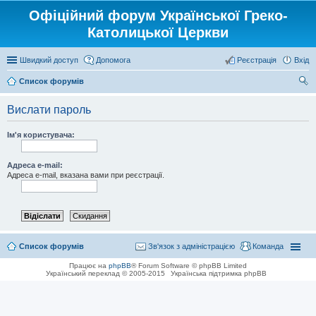
Офіційний форум Української Греко-
Католицької Церкви
Швидкий доступ
Допомога
Реєстрація
Вхід
Список форумів
ош
Вислати пароль
ук
Ім'я користувача:
Адреса e-mail:
Адреса e-mail, вказана вами при реєстрації.
Список форумів
Зв'язок з адміністрацією
Команда
Працює на
phpBB
® Forum Software © phpBB Limited
Український переклад © 2005-2015
Українська підтримка phpBB