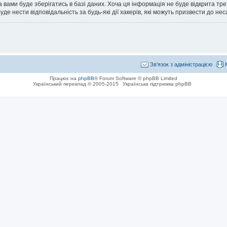
 вами буде зберігатись в базі даних. Хоча ця інформація не буде відкрита тре
де нести відповідальність за будь-які дії хакерів, які можуть призвести до не
Зв'язок з адміністрацією
Працює на
phpBB
® Forum Software © phpBB Limited
Український переклад © 2005-2015
Українська підтримка phpBB