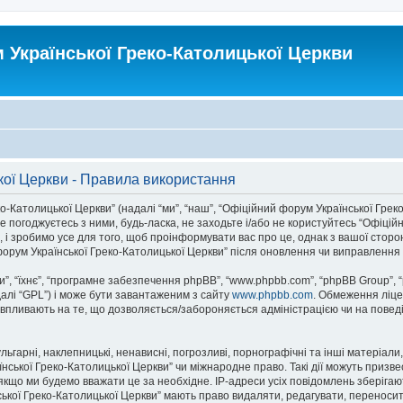
Української Греко-Католицької Церкви
кої Церкви - Правила використання
атолицької Церкви” (надалі “ми”, “наш”, “Офіційний форум Української Греко-Ка
 погоджуєтесь з ними, будь-ласка, не заходьте і/або не користуйтесь “Офіцій
 і зробимо усе для того, щоб проінформувати вас про це, однак з вашої стор
орум Української Греко-Католицької Церкви” після оновлення чи виправлення 
, “їхнє”, “програмне забезпечення phpBB”, “www.phpbb.com”, “phpBB Group”, 
далі “GPL”) і може бути завантаженим з сайту
www.phpbb.com
. Обмеження ліце
не впливають на те, що дозволяється/забороняється адміністрацією чи на поведі
ьгарні, наклепницькі, ненависні, погрозливі, порнографічні та інші матеріали,
ької Греко-Католицької Церкви” чи міжнародне право. Такі дії можуть призвест
кщо ми будемо вважати це за необхідне. IP-адреси усіх повідомлень зберігаю
кої Греко-Католицької Церкви” мають право видаляти, редагувати, переносити 