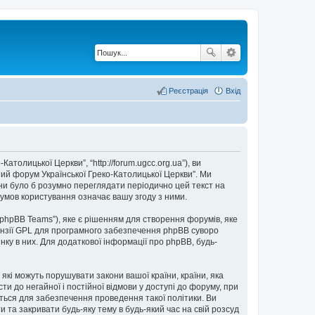
Реєстрація
Вхід
толицької Церкви”, “http://forum.ugcc.org.ua”), ви
ний форум Української Греко-Католицької Церкви”. Ми
они було б розумно переглядати періодично цей текст на
умов користування означає вашу згоду з ними.
“phpBB Teams”), яке є рішенням для створення форумів, яке
нзії GPL для програмного забезпечення phpBB суворо
нку в них. Для додаткової інформації про phpBB, будь-
 які можуть порушувати закони вашої країни, країни, яка
и до негайної і постійної відмови у доступі до форуму, при
ться для забезпечення проведення такої політики. Ви
та закривати будь-яку тему в будь-який час на свій розсуд