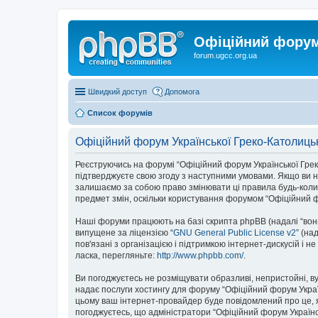
Офіційний форум 
forum.ugcc.org.ua
Швидкий доступ
Допомога
Список форумів
Офіційний форум Української Греко-Католиць
Реєструючись на форумі “Офіційний форум Української Греко-К
підтверджуєте свою згоду з наступними умовами. Якщо ви не
залишаємо за собою право змінювати ці правила будь-коли,
предмет змін, оскільки користування форумом “Офіційний ф
Наші форуми працюють на базі скрипта phpBB (надалі “вони”
випущене за ліцензією “
GNU General Public License v2
” (на
пов'язані з організацією і підтримкою інтернет-дискусій і 
ласка, перегляньте:
http://www.phpbb.com/
.
Ви погоджуєтесь не розміщувати образливі, непристойні, вул
надає послуги хостингу для форуму “Офіційний форум Українс
цьому ваш інтернет-провайдер буде повідомлений про це, я
погоджуєтесь, що адміністратори “Офіційний форум Українсь