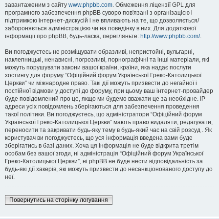
завантаженим з сайту
www.phpbb.com
. Обмеження ліцензії GPL для
програмного забезпечення phpBB суворо пов'язані з організацією і
підтримкою інтернет-дискусій і не впливають на те, що дозволяється/
забороняється адміністрацією чи на поведінку в них. Для додаткової
інформації про phpBB, будь-ласка, перегляньте:
http://www.phpbb.com/
.
Ви погоджуєтесь не розміщувати образливі, непристойні, вульгарні,
наклепницькі, ненависні, погрозливі, порнографічні та інші матеріали, які
можуть порушувати закони вашої країни, країни, яка надає послуги
хостингу для форуму “Офіційний форум Української Греко-Католицької
Церкви” чи міжнародне право. Такі дії можуть призвести до негайної і
постійної відмови у доступі до форуму, при цьому ваш інтернет-провайдер
буде повідомлений про це, якщо ми будемо вважати це за необхідне. IP-
адреси усіх повідомлень зберігаються для забезпечення проведення
такої політики. Ви погоджуєтесь, що адміністратори “Офіційний форум
Української Греко-Католицької Церкви” мають право видаляти, редагувати,
переносити та закривати будь-яку тему в будь-який час на свій розсуд . Як
користувач ви погоджуєтесь, що уся інформація введена вами буде
зберігатись в базі даних. Хоча ця інформація не буде відкрита третім
особам без вашої згоди, ні адміністрація “Офіційний форум Української
Греко-Католицької Церкви”, ні phpBB не буде нести відповідальність за
будь-які дії хакерів, які можуть призвести до несанкціонованого доступу до
неї.
Повернутись на сторінку логування