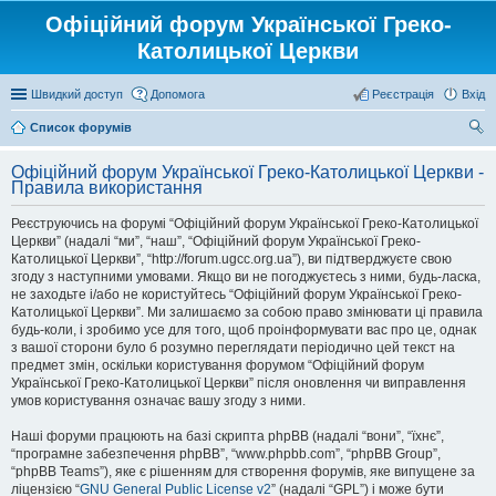
Офіційний форум Української Греко-
Католицької Церкви
Швидкий доступ
Допомога
Реєстрація
Вхід
Список форумів
ош
Офіційний форум Української Греко-Католицької Церкви -
ук
Правила використання
Реєструючись на форумі “Офіційний форум Української Греко-Католицької
Церкви” (надалі “ми”, “наш”, “Офіційний форум Української Греко-
Католицької Церкви”, “http://forum.ugcc.org.ua”), ви підтверджуєте свою
згоду з наступними умовами. Якщо ви не погоджуєтесь з ними, будь-ласка,
не заходьте і/або не користуйтесь “Офіційний форум Української Греко-
Католицької Церкви”. Ми залишаємо за собою право змінювати ці правила
будь-коли, і зробимо усе для того, щоб проінформувати вас про це, однак
з вашої сторони було б розумно переглядати періодично цей текст на
предмет змін, оскільки користування форумом “Офіційний форум
Української Греко-Католицької Церкви” після оновлення чи виправлення
умов користування означає вашу згоду з ними.
Наші форуми працюють на базі скрипта phpBB (надалі “вони”, “їхнє”,
“програмне забезпечення phpBB”, “www.phpbb.com”, “phpBB Group”,
“phpBB Teams”), яке є рішенням для створення форумів, яке випущене за
ліцензією “
GNU General Public License v2
” (надалі “GPL”) і може бути