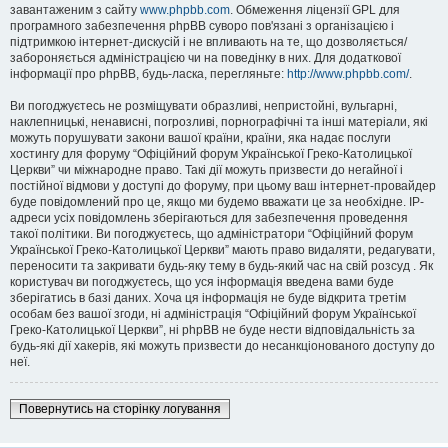
завантаженим з сайту
www.phpbb.com
. Обмеження ліцензії GPL для
програмного забезпечення phpBB суворо пов'язані з організацією і
підтримкою інтернет-дискусій і не впливають на те, що дозволяється/
забороняється адміністрацією чи на поведінку в них. Для додаткової
інформації про phpBB, будь-ласка, перегляньте:
http://www.phpbb.com/
.
Ви погоджуєтесь не розміщувати образливі, непристойні, вульгарні,
наклепницькі, ненависні, погрозливі, порнографічні та інші матеріали, які
можуть порушувати закони вашої країни, країни, яка надає послуги
хостингу для форуму “Офіційний форум Української Греко-Католицької
Церкви” чи міжнародне право. Такі дії можуть призвести до негайної і
постійної відмови у доступі до форуму, при цьому ваш інтернет-провайдер
буде повідомлений про це, якщо ми будемо вважати це за необхідне. IP-
адреси усіх повідомлень зберігаються для забезпечення проведення
такої політики. Ви погоджуєтесь, що адміністратори “Офіційний форум
Української Греко-Католицької Церкви” мають право видаляти, редагувати,
переносити та закривати будь-яку тему в будь-який час на свій розсуд . Як
користувач ви погоджуєтесь, що уся інформація введена вами буде
зберігатись в базі даних. Хоча ця інформація не буде відкрита третім
особам без вашої згоди, ні адміністрація “Офіційний форум Української
Греко-Католицької Церкви”, ні phpBB не буде нести відповідальність за
будь-які дії хакерів, які можуть призвести до несанкціонованого доступу до
неї.
Повернутись на сторінку логування