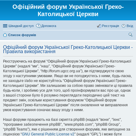
Офіційний форум Української Греко-
Католицької Церкви
Швидкий доступ
Допомога
Реєстрація
Вхід
Список форумів
ош
Офіційний форум Української Греко-Католицької Церкви -
ук
Правила використання
Реєструючись на форумі “Офіційний форум Української Греко-Католицької
Церкви” (надалі “ми”, “наш”, “Офіційний форум Української Греко-
Католицької Церкви”, “http://forum.ugcc.org.ua”), ви підтверджуєте свою
згоду з наступними умовами. Якщо ви не погоджуєтесь з ними, будь-ласка,
не заходьте і/або не користуйтесь “Офіційний форум Української Греко-
Католицької Церкви”. Ми залишаємо за собою право змінювати ці правила
будь-коли, і зробимо усе для того, щоб проінформувати вас про це, однак
з вашої сторони було б розумно переглядати періодично цей текст на
предмет змін, оскільки користування форумом “Офіційний форум
Української Греко-Католицької Церкви” після оновлення чи виправлення
умов користування означає вашу згоду з ними.
Наші форуми працюють на базі скрипта phpBB (надалі “вони”, “їхнє”,
“програмне забезпечення phpBB”, “www.phpbb.com”, “phpBB Group”,
“phpBB Teams”), яке є рішенням для створення форумів, яке випущене за
ліцензією “
GNU General Public License v2
” (надалі “GPL”) і може бути