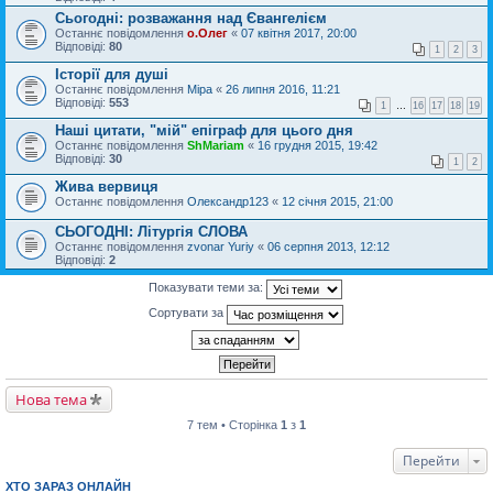
Сьогодні: розважання над Євангелієм
Останнє повідомлення
о.Олег
«
07 квітня 2017, 20:00
Відповіді:
80
1
2
3
Історії для душі
Останнє повідомлення
Міра
«
26 липня 2016, 11:21
Відповіді:
553
1
…
16
17
18
19
Наші цитати, "мій" епіграф для цього дня
Останнє повідомлення
ShMariam
«
16 грудня 2015, 19:42
Відповіді:
30
1
2
Жива вервиця
Останнє повідомлення
Олександр123
«
12 січня 2015, 21:00
СЬОГОДНІ: Літургія СЛОВА
Останнє повідомлення
zvonar Yuriy
«
06 серпня 2013, 12:12
Відповіді:
2
Показувати теми за:
Сортувати за
Нова тема
7 тем • Сторінка
1
з
1
Перейти
ХТО ЗАРАЗ ОНЛАЙН