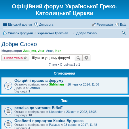
Офіційний форум Української Греко-
Католицької Церкви
Швидкий доступ
Допомога
Реєстрація
Вхід
Список форумів
Українська Греко-Католицька Церква
Добре Слово
ош
Добре Слово
ук
Модератори:
Just_me
,
viter
,
Artur
,
ihor
Нова тема
7 тем • Сторінка
1
з
1
Оголошення
Офіційні правила форуму
Останнє повідомлення
ShMariam
«
16 червня 2014, 11:56
Додано в
Смітник
Відповіді:
1
Тем
репліка до читання Біблії
Останнє повідомлення
luksander
«
23 квітня 2022, 18:35
Відповіді:
10
Особисті пророцтва Кевіна Бріджеса
Останнє повідомлення
Patlatus
«
23 вересня 2017, 11:48
Відповіді:
4