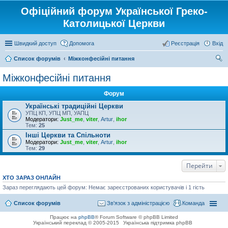
Офіційний форум Української Греко-
Католицької Церкви
Швидкий доступ
Допомога
Реєстрація
Вхід
Список форумів
Міжконфесійні питання
ош
Міжконфесійні питання
ук
Форум
Українські традиційні Церкви
УПЦ КП, УПЦ МП, УАПЦ
Модератори:
Just_me
,
viter
,
Artur
,
ihor
Тем:
25
Інші Церкви та Спільноти
Модератори:
Just_me
,
viter
,
Artur
,
ihor
Тем:
29
Перейти
ХТО ЗАРАЗ ОНЛАЙН
Зараз переглядають цей форум: Немає зареєстрованих користувачів і 1 гість
Список форумів
Зв'язок з адміністрацією
Команда
Працює на
phpBB
® Forum Software © phpBB Limited
Український переклад © 2005-2015
Українська підтримка phpBB